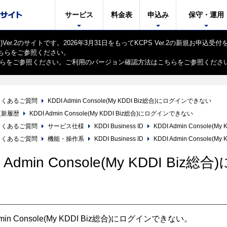
サービス
料金表
申込み
保守・運用
er.2のサイトです。2026年3月31日をもってKCPS Ver.2の新規お申込受
ちら
をご参照ください。
ら
をご参照ください。ご利用のバージョン確認方法は
こちら
をご参照くださ
よくあるご質問
KDDI Admin Console(My KDDI Biz総合)にログインできない
更新履歴
KDDI Admin Console(My KDDI Biz総合)にログインできない
よくあるご質問
サービス仕様
KDDI Business ID
KDDI Admin Console
よくあるご質問
機能・操作系
KDDI Business ID
KDDI Admin Console
I Admin Console(My KDDI B
】
dmin Console(My KDDI Biz総合)にログインできない。