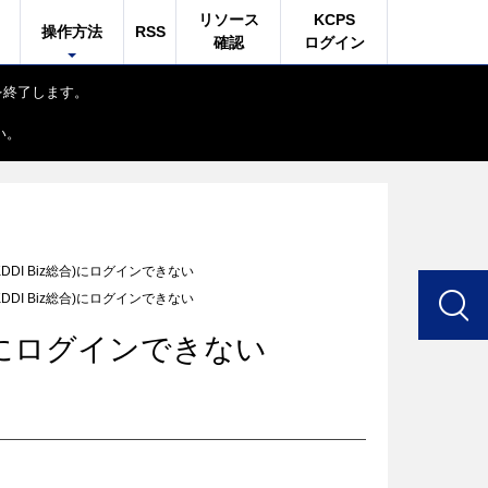
リソース
KCPS
操作方法
RSS
確認
ログイン
付を終了します。
い。
(My KDDI Biz総合)にログインできない
(My KDDI Biz総合)にログインできない
iz総合)にログインできない