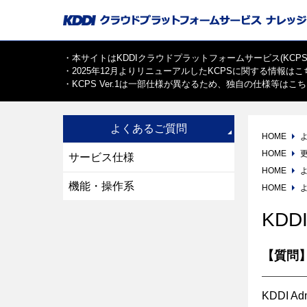
・本サイトはKDDIクラウドプラットフォームサービス(KCPS)V
・2025年12月よりリニューアルしたKCPSに関する情報は
こ
・KCPS Ver.1は一部仕様が異なるため、独自の仕様等は
こち
よくあるご質問
HOME
HOME
サービス仕様
HOME
機能・操作系
HOME
KDD
【質問
KDDI A