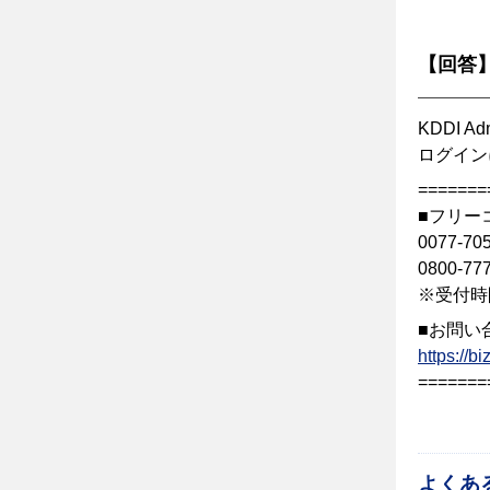
【回答
KDDI 
ログイン
=======
■フリー
0077-70
0800-77
※受付時
■お問い
https://b
=======
よくあ