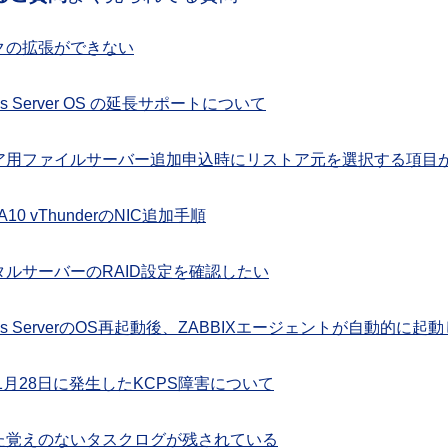
クの拡張ができない
ws Server OS の延長サポートについて
ア用ファイルサーバー追加申込時にリストア元を選択する項目
A10 vThunderのNIC追加手順
タルサーバーのRAID設定を確認したい
ows ServerのOS再起動後、ZABBIXエージェントが自動的に
年1月28日に発生したKCPS障害について
た覚えのないタスクログが残されている