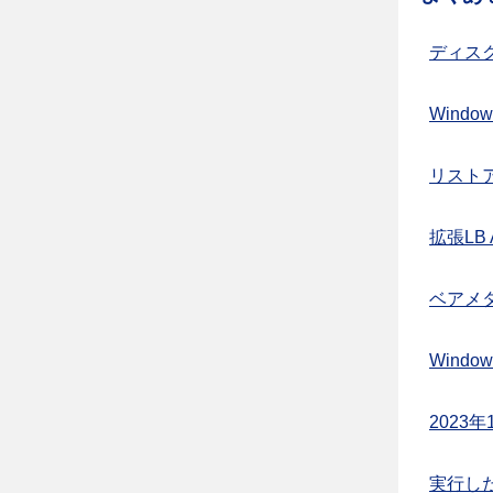
ディス
Windo
リスト
拡張LB 
ベアメ
Wind
2023
実行し