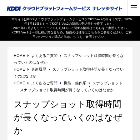
・本サイトはKDDIクラウドプラットフォームサービス(KCPS)Ver.2のサイトです。2026
年3月31日をもってKCPS Ver.2の新規お申込受付を終了します。
・2025年12月よりリニューアルしたKCPSに関する情報は
こちら
をご参照ください。
・KCPS Ver.1は一部仕様が異なるため、独自の仕様等は
こちら
をご参照ください。ご利
用のバージョン確認方法は
こちら
をご参照ください。
HOME
よくあるご質問
スナップショット取得時間が長くな
っていくのはなぜか
HOME
更新履歴
スナップショット取得時間が長くなってい
くのはなぜか
HOME
よくあるご質問
機能・操作系
スナップショット
スナップショット取得時間が長くなっていくのはなぜか
スナップショット取得時間
が長くなっていくのはなぜ
か