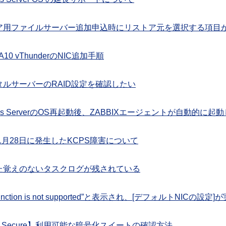
ア用ファイルサーバー追加申込時にリストア元を選択する項目
A10 vThunderのNIC追加手順
タルサーバーのRAID設定を確認したい
ows ServerのOS再起動後、ZABBIXエージェントが自動的に
年1月28日に発生したKCPS障害について
た覚えのないタスクログが残されている
 Function is not supported”と表示され、[デフォルトNICの設
se Secure】利用可能な暗号化スイートの確認方法