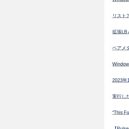
リスト
拡張LB 
ベアメ
Wind
2023
実行し
“This
【Pul