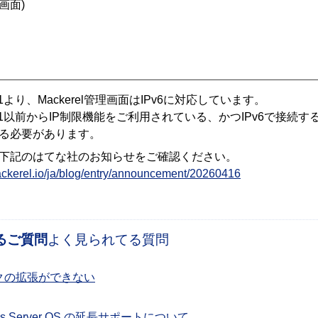
画面)
】
5/21より、Mackerel管理画面はIPv6に対応しています。
/5/21以前からIP制限機能をご利用されている、かつIPv6で接続
る必要があります。
下記のはてな社のお知らせをご確認ください。
mackerel.io/ja/blog/entry/announcement/20260416
るご質問
よく見られてる質問
クの拡張ができない
ws Server OS の延長サポートについて