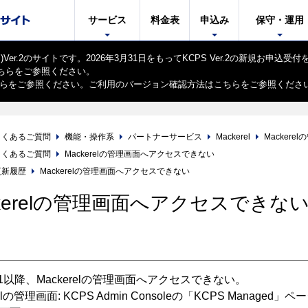
サービス
料金表
申込み
保守・運用
er.2のサイトです。2026年3月31日をもってKCPS Ver.2の新規お申込受
ちら
をご参照ください。
ら
をご参照ください。ご利用のバージョン確認方法は
こちら
をご参照くださ
よくあるご質問
機能・操作系
パートナーサービス
Mackerel
Macker
よくあるご質問
Mackerelの管理画面へアクセスできない
更新履歴
Mackerelの管理画面へアクセスできない
ckerelの管理画面へアクセスできな
】
5/21以降、Mackerelの管理画面へアクセスできない。
erelの管理画面: KCPS Admin Consoleの「KCPS Manag