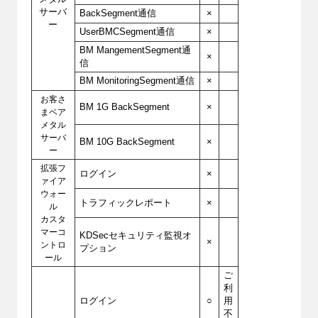
サーバ
BackSegment通信
×
ー
UserBMCSegment通信
×
BM MangementSegment通
×
信
BM MonitoringSegment通信
×
お客さ
BM 1G BackSegment
×
まベア
メタル
サーバ
BM 10G BackSegment
×
ー
拡張フ
ログイン
×
ァイア
ウォー
トラフィックレポート
×
ル
カスタ
マーコ
KDSecセキュリティ監視オ
×
ントロ
プション
ール
ご
利
ログイン
○
用
不