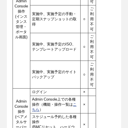
Admin
可
Console
ご
操作
実施中、実施予定の手動・
利
(インス
定期スナップショットの取
○
用
タンス
得
不
管理・
可
ポータ
ご
ル画面)
利
実施中、実施予定のISO、
○
用
テンプレートアップロード
不
可
ご
利
実施中、実施予定のサイト
○
用
バックアップ
不
可
ログイン
×
Admin Console上での各種
Admin
操作（機能・操作一覧は
こ
×
Console
ちら
）
操作
(ベアメ
スケジュール予約した各種
タルサ
操作
×
ーバー
(BMCリセット、ハードウ