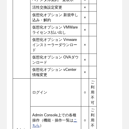
活性交換設定変更
×
仮想化オプション 新規申し
×
込み・解約
仮想化オプション VMWare
×
ライセンス払い出し
仮想化オプション Vmware
インストーラーダウンロー
×
ド
仮想化オプション OVAダウ
×
ンロード
仮想化オプション vCenter
×
情報変更
ご
利
ログイン
○
用
不
可
ご
Admin Console上での各種
利
操作（機能・操作一覧は
こ
○
用
ちら
）
不