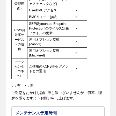
管理画
ェアチェックなど)
面)
UserBMCアクセス
×
BMCリモート接続
×
SEP(Symantec Endpoint
Protection)のウイルス定義
×
KCPS付
ファイルの更新
帯系サ
ービス
運用オプション監視
×
への通
(Zabbix)
信
運用オプション監視
×
(Mackerel)
データ
センタ
ご使用のKCPS各セグメン
×
ーコネ
トとの通信
クト
○：有 ×：無
ご迷惑をおかけし誠に申し訳ございませんが、何卒ご理
解を賜りますようお願い申し上げます。
メンテナンス予定時間