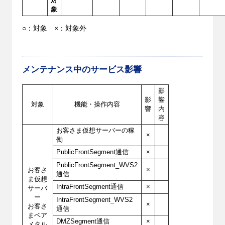
対
象
○：対象 ×：対象外
メンテナンス中のサービス影響
影
影
響
対象
機能・操作内容
響
内
容
お客さま仮想サーバーの稼
×
働
PublicFrontSegment通信
×
PublicFrontSegment_WVS2
お客さ
×
通信
ま仮想
IntraFrontSegment通信
×
サーバ
ー
IntraFrontSegment_WVS2
×
お客さ
通信
まベア
DMZSegment通信
×
メタル