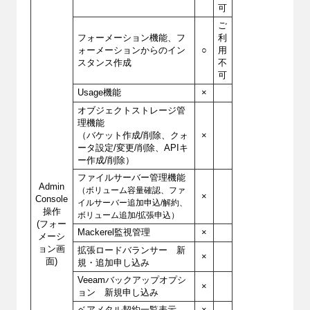
可
ご
フォーメーション機能、フ
利
ォーメーションからのイン
○
用
スタンス作成
不
可
Usage機能
×
オブジェクトストレージ管
理機能
（バケット作成/削除、クォ
×
ータ設定/変更/削除、APIキ
ー作成/削除）
ファイルサーバー管理機能
Admin
（ボリューム容量確認、ファ
×
Console
イルサーバー追加申込/解約、
操作
ボリューム追加/拡張申込）
(フォー
Mackerel監視管理
×
メーシ
ョン画
拡張ロードバランサー 新
×
面)
規・追加申し込み
Veeamバックアップオプシ
×
ョン 新規申し込み
ベアメタル契約一覧表示
×