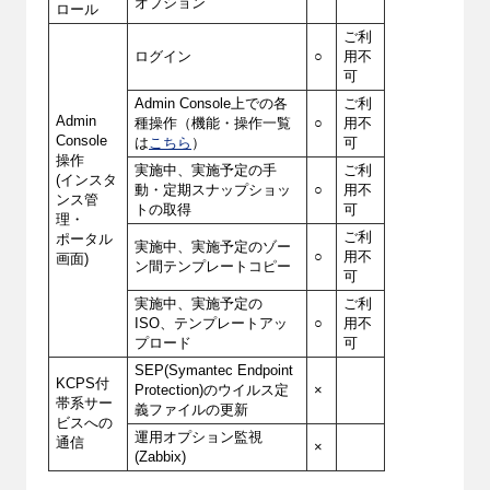
オプション
ロール
ご利
ログイン
○
用不
可
Admin Console上での各
ご利
Admin
種操作（機能・操作一覧
○
用不
Console
は
こちら
）
可
操作
実施中、実施予定の手
ご利
(インスタ
動・定期スナップショッ
○
用不
ンス管
トの取得
可
理・
ご利
ポータル
実施中、実施予定のゾー
○
用不
画面)
ン間テンプレートコピー
可
実施中、実施予定の
ご利
ISO、テンプレートアッ
○
用不
プロード
可
SEP(Symantec Endpoint
KCPS付
Protection)のウイルス定
×
帯系サー
義ファイルの更新
ビスへの
運用オプション監視
通信
×
(Zabbix)