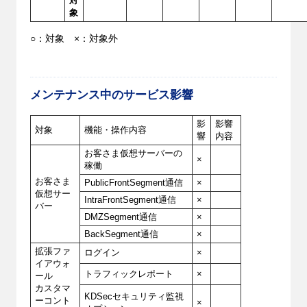
対
象
○：対象 ×：対象外
メンテナンス中のサービス影響
影
影響
対象
機能・操作内容
響
内容
お客さま仮想サーバーの
×
稼働
お客さま
PublicFrontSegment通信
×
仮想サー
IntraFrontSegment通信
×
バー
DMZSegment通信
×
BackSegment通信
×
拡張ファ
ログイン
×
イアウォ
トラフィックレポート
×
ール
カスタマ
KDSecセキュリティ監視
ーコント
×