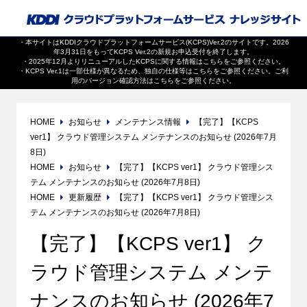
・本サイトはKDDIクラウドプラットフォームサービス(KCPS)Ver.2のサイトです。2026
年3月31日をもってKCPS Ver.2の新規お申込受付を終了します。
・2025年12月よりリニューアルしたKCPSに関する情報は
こちら
をご参照ください。
・KCPS Ver.1は一部仕様が異なるため、独自の仕様等は
こちら
をご参照ください。ご利
用のバージョン確認方法は
こちら
をご参照ください。
HOME
お知らせ
メンテナンス情報
【完了】【KCPS
ver1】 クラウド管理システム メンテナンスのお知らせ (2026年7月
8日)
HOME
お知らせ
【完了】【KCPS ver1】 クラウド管理シス
テム メンテナンスのお知らせ (2026年7月8日)
HOME
更新履歴
【完了】【KCPS ver1】 クラウド管理シス
テム メンテナンスのお知らせ (2026年7月8日)
【完了】【KCPS ver1】 ク
ラウド管理システム メンテ
ナンスのお知らせ (2026年7