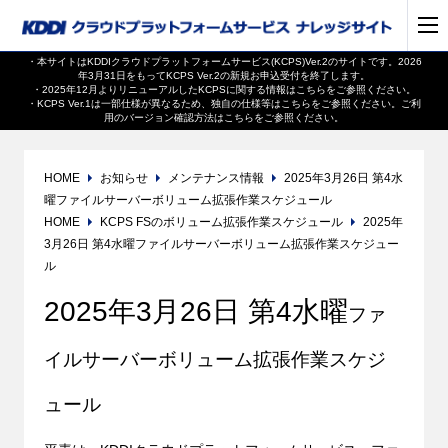
・本サイトはKDDIクラウドプラットフォームサービス(KCPS)Ver.2のサイトです。2026
年3月31日をもってKCPS Ver.2の新規お申込受付を終了します。
・2025年12月よりリニューアルしたKCPSに関する情報は
こちら
をご参照ください。
・KCPS Ver.1は一部仕様が異なるため、独自の仕様等は
こちら
をご参照ください。ご利
用のバージョン確認方法は
こちら
をご参照ください。
HOME
お知らせ
メンテナンス情報
2025年3月26日 第4水
曜ファイルサーバーボリューム拡張作業スケジュール
HOME
KCPS FSのボリューム拡張作業スケジュール
2025年
3月26日 第4水曜ファイルサーバーボリューム拡張作業スケジュー
ル
2025年3月26日 第4水曜
ファ
イルサーバーボリューム拡張作業スケジ
ュール