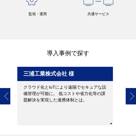
監視・運用
共通サービス
導入事例で探す
三浦工業株式会社 様
テレ
の
クラウド化とIoTにより遠隔でセキュアな設
時代
備管理が可能に。 低コストや省力化等の課
キュ
題解決を実現した連携体制とは。
に実