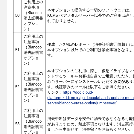
ご利用上の
注意事項
本オプションで提供する一切のソフトウェアは、
（Blancco
50
KCPS ベアメタルサーバー以外でのご利用は許可
消去証明書
れておりません。
オプショ
ン）
ご利用上の
注意事項
作成したXMLのレポート（消去証明書元情報）は
（Blancco
51
本オプション以外でのご利用は禁止事項となりま
消去証明書
す。
オプショ
ン）
本オプションのご利用に際し、仮想ドライブをマ
ご利用上の
ントするツールをお客様自身でご用意いただき、
注意事項
み台サーバーにインストールいただく必要があり
（Blancco
52
す。検証済みのツールは以下をご参照ください。
消去証明書
リンク：
https://doc.cloud-
オプショ
platform.kddi.ne.jp/guidebook/hands-on/bare-meta
ン）
server/blancco-erase-option/jumpserver/
ご利用上の
注意事項
消去中断はデータを安全に消去できなくなる可能
（Blancco
53
がありますため、禁止事項となります。消去実行
消去証明書
ましたら中断せず、消去完了をお待ちください。
オプショ