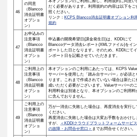
本オプションのご利用に際し、利用規約に同意い
の同意
だく必要があります。利用規約の内容は以下をご
（Blancco
46
照ください。
消去証明書
リンク：
KCPS Blancco消去証明書オプション利
オプショ
規約
ン）
お申込みの
注意事項
申込書の開廃希望日(課金発生日)は、KDDIにて
（Blancco
Blanccoデータ消去レポート(XMLファイル)をイ
47
消去証明書
ポートした日となります。そのため、KDDIにて
オプショ
ンポート日を記載させていただきます。
ン）
ご利用上の
本オプションのご利用にあたっては、KCPS Valu
注意事項
サーバーを使用した「踏み台サーバー」が必須と
（Blancco
ります。これまで作成されていない場合は新たに
48
消去証明書
成いただく必要がございます。Valueサーバーの
オプショ
利用料金は別途となり、本オプションのご利用料
ン）
に含んでおりません。
ご利用上の
万が一消去に失敗した場合は、再度消去を実行し
注意事項
ください。
（Blancco
49
再度消去に失敗した場合は大変お手数をおかけし
消去証明書
すが、
＜KDDIクラウドプラットフォームサービ
オプショ
の故障・お問合せ窓口＞
までお問合せください。
ン）