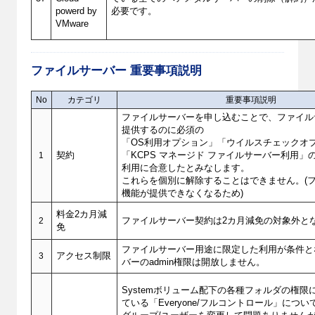
powerd by
必要です。
VMware
ファイルサーバー 重要事項説明
No
カテゴリ
重要事項説明
ファイルサーバーを申し込むことで、ファイル
提供するのに必須の
「OS利用オプション」「ウイルスチェックオ
1
契約
「KCPS マネージド ファイルサーバー利用」
利用に合意したとみなします。
これらを個別に解除することはできません。(
機能が提供できなくなるため)
料金2カ月減
2
ファイルサーバー契約は2カ月減免の対象外と
免
ファイルサーバー用途に限定した利用が条件と
3
アクセス制限
バーのadmin権限は開放しません。
Systemボリューム配下の各種フォルダの権限
ている「Everyone/フルコントロール」につい