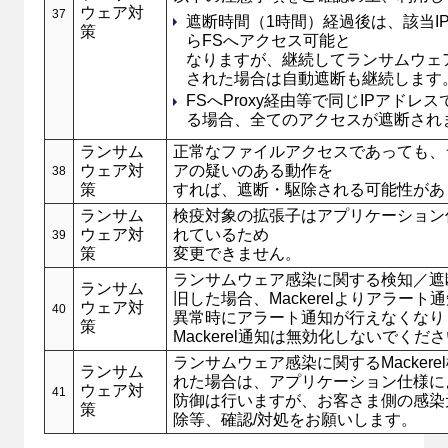
ウェア対
37
遮断時間（1時間）経過後は、該当I
策
らFSへアクセス可能と
なりますが、継続してランサムウェ
された場合は自動遮断も継続します
FSへProxy経由等で同じIPアドレ
る場合、全てのアクセスが遮断され
ランサム
正常なファイルアクセスであっても、
ウェア対
アの疑いのある動作を
38
策
すれば、遮断・駆除される可能性があ
ランサム
検疫対象の拡張子はアプリケーション
ウェア対
れているため
39
策
変更できません。
ランサムウェア感染に関する検知／遮
ランサム
旧した場合、Mackerelよりアラート
ウェア対
40
異常時にアラート通知が行えなくなり
策
Mackerel通知は無効化しないでくだ
ランサムウェア感染に関するMackere
ランサム
れた場合は、アプリケーション仕様に
ウェア対
41
防御は行いますが、お客さま側の感染
策
除等、確認/対処をお願いします。