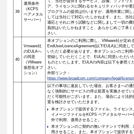
て、当社が提供するサービス、設備、ソフトウェ
運用条件
ア、ライセンスに関わるセキュリティパッチや更
（KCPS
39
プログラムの提供は行いますが、適用作業に関し
ベアメタル
しては当社にて対応いたしかねます。また、当社
サーバー）
適応とそれに伴う試験などに関しまして一切の費
負担はいたしかねますこと、あらかじめご了承く
さい。
本オプションのご利用に際し、VMware社が定め
Vmware社
EndUserLisenceAgreement(以下EULA)に同意し
のEULAへ
いただく必要があります。本オプションのご利用
の同意
登録していただくことで、EULAに同意いただい
40
（VMware
ものといたします。EULAの内容は以下を参照く
仮想化オプ
さい。
ション）
外部リンク：
https://www.broadcom.com/company/legal/licensi
以下の事項に違反していた場合、お客さまへの通
なく強制的にサービスの停止処置を実施させてい
だく可能性がございます。また、場合により法的
置を検討させていただきます。
本オプションで提供するファイル、ライセンス
イメージファイルをKCPS ベアメタルサーバー
外で利用、適用させること。
本オプションのご契約の無いテナントで利用、
用させること。また、本オプションで提供する