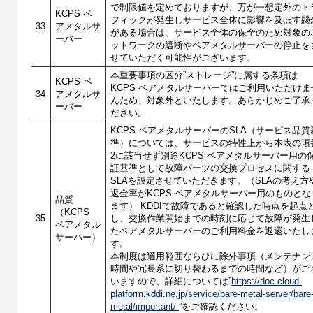
で制限値を定めておりますが、万が一想定外のト
KCPS ベ
フィックが発生しサービス全体に影響を及ぼす懸
33
アメタルサ
がある場合は、サービス全体の保全のため対象の
ーバー
ットワークの遮断やベアメタルサーバーの停止を
せていただく可能性がございます。
本重要事項の区分”ストレージ”に属する条項は
KCPS ベ
KCPS ベアメタルサーバーではご利用いただけま
34
アメタルサ
んため、対象外といたします。あらかじめご了承
ーバー
ださい。
KCPS ベアメタルサーバーのSLA（サービス品質
準）については、サービスの特性上から本表の項
2に該当せず別途KCPS ベアメタルサーバー用の
証基準として故障パーツの交換プロセスに関する
SLAを設定させていただきます。（SLAの考え方
返金率がKCPS ベアメタルサーバー用のものとな
品質
ます） KDDIで故障であると確認した時点を起点
（KCPS
35
し、交換作業開始までの時刻に応じて故障が発生
ベアメタル
たベアメタルサーバーのご利用料金を返還いたし
サーバー）
す。
本制度は適用範囲ならびに除外事項（メンテナン
時間や冗長系に切り替わるまでの時間など）がご
いますので、詳細については”
https://doc.cloud-
platform.kddi.ne.jp/service/bare-metal-server/bare
metal/important/
”をご確認ください。