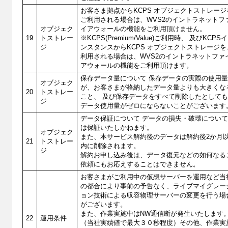
お客さま拠点からKCPS オブジェクトストレージ
ご利用される場合は、WVS2のイントラネットフ
オブジェク
イアウォールの機能をご利用頂けません。
19
トストレー
※KCPS(Premium/Value)ご利用時、 及びKCPSイ
ジ
ンスタンスからKCPS オブジェクトストレージを
利用される場合は、WVS2のイントラネットファ
アウォールの機能をご利用頂けます。
保存データ量について 保存データの実際の使用
オブジェク
が、お客さまが格納したデータ量よりも大きくな
20
トストレー
こと、 及び保存データをすべて削除したとして
ジ
データ使用量がゼロにならないことがございます
データ保証について データの損失・破壊につい
は保証いたしかねます。
オブジェク
また、本サービス解約後のデータは解約後2か月
21
トストレー
内に削除されます。
ジ
解約お申し込み後は、データ復元などの如何なる
依頼にもお応えすることはできません。
お客さまがご利用中の仮想サーバーを運用など当
の都合により事前の予告なく、ライブマイグレー
ョン技術による収容物理サーバーの変更を行う場
がございます。
また、作業実施中はNW通信断が発生いたします
22
運用条件
（当社実績値で最大３０秒程度）その他、作業実