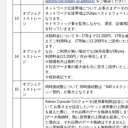
options/secondary-ip-address/
”をご確認ください
ネットワーク伝送帯域について お客さまデータ
オブジェク
ネットワーク伝送帯域は1Gbpsベストエフォート
13
トストレー
なります。
ジ
※トラフィック量を監視しながら、適宜、設備増
を行っていきます。
月額料金について 0～1TBまで13,200円。1TBを
えてご利用時は、1TB毎に13,200円をご請求いた
ます。
オブジェク
なお、ご利用が無い場合でも(保存容量が0Byte)、
14
トストレー
利用料金(13,200円／月)が発生します。
ジ
※開通初月は無料です。
※日次データ量の最大値を元に翌月ご請求いたし
す。
※税別表記です。
オブジェク
同時接続数について 同時接続数は「500コネクシ
15
トストレー
ン／契約」が最大となります。
ジ
Admin Consoleでのクォータ(使用量制限)設定に
いて お客さまが設定したバケット使用量の上限
を超えた際に、それ以降のデータ格納を制限しま
(データ格納時、既に使用量の上限値を超過して
た場合は、それ以降のデータ格納はできません)
※一度制限を設定したバケットも無制限設定に変