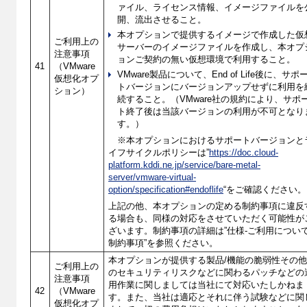
ァイル、ライセンス情報、イメージファイルを
開、流出させること。
本オプションで提供するイメージで作成した仮
ご利用上の
サーバーのイメージファイルを作成し、本オプ
注意事項
ョンご契約の無い仮想環境で利用すること。
41
（VMware
VMware製品について、End of Life後に、サポ
仮想化オプ
トバージョンにバージョンアップせずに利用を
ション）
続すること。（VMware社の規約により、サポ
ト終了後は当該バージョンの利用が不可となり
す。）
※本オプションにおけるサポートバージョンと
イフサイクルポリシーは”
https://doc.cloud-
platform.kddi.ne.jp/service/bare-metal-
server/vmware-virtual-
option/specification#endoflife
“をご確認ください。
上記の他、本オプションの定める制約事項に違反
る場合も、同様の対応をさせていただく可能性が
ざいます。制約事項の詳細は”仕様-ご利用について
制約事項”を参照ください。
本オプションが提供する製品/機能の脆弱性その
ご利用上の
のセキュリティリスクなどに関わるパッチなどの
注意事項
用作業に関しましては当社にて対応いたしかねま
42
（VMware
す。また、当社は適応とそれに伴う試験などに関
仮想化オプ