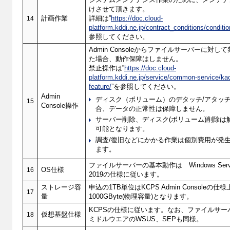
システムメンテナンス作業のために、メンテナ
けさせて頂きます。
14
計画作業
詳細は”
https://doc.cloud-
platform.kddi.ne.jp/contract_conditions/conditio
参照してください。
Admin Consoleからファイルサーバーに対
た場合、動作保障はしません。
禁止操作は”
https://doc.cloud-
platform.kddi.ne.jp/service/common-service/ka
feature/
”を参照してください。
Admin
ディスク（ボリューム）のデタッチ/アタッ
15
Console操作
合、データの正常性は保障しません。
サーバー削除、ディスク(ボリューム)削除は
可能となります。
調査/復旧などにかかる作業は個別費用が発
ます。
ファイルサーバーの基本動作は Windows Server 
16
OS仕様
2019の仕様に従います。
ストレージ容
申込の1TB単位はKCPS Admin Consoleの仕
17
量
1000GByte(物理容量)となります。
KCPSの仕様に従います。なお、ファイルサー
18
仮想基盤仕様
ミドルウエアのWSUS、SEPも同様。