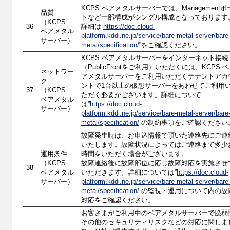
KCPS ベアメタルサーバーでは、Managementポ
品質
トなど一部構成がシングル構成となっております
（KCPS
36
詳細は”
https://doc.cloud-
ベアメタル
platform.kddi.ne.jp/service/bare-metal-server/bare
サーバー）
metal/specification/
”をご確認ください。
KCPS ベアメタルサーバーをインターネット接続
（PublicFrontをご利用）いただくには、KCPS ベ
ネットワー
アメタルサーバーをご利用いただくテナントアカ
ク
ントで1台以上の仮想サーバーをあわせてご利用
37
（KCPS
ただく必要がございます。詳細について
ベアメタル
は”
https://doc.cloud-
サーバー）
platform.kddi.ne.jp/service/bare-metal-server/bare
metal/specification/
”の制約事項をご確認ください
故障発生時は、お申込情報で頂いた連絡先にご連
いたします。故障状況によってはご連絡まで多少
運用条件
時間をいただく場合がございます。
（KCPS
故障連絡後に故障部位に応じ故障対応を実施させ
38
ベアメタル
いただきます。詳細については”
https://doc.cloud-
サーバー）
platform.kddi.ne.jp/service/bare-metal-server/bare
metal/specification/
”の監視・運用について内の故
対応をご確認ください。
お客さまがご利用中のベアメタルサーバーで脆弱
その他のセキュリティリスクなどの対応に関しま