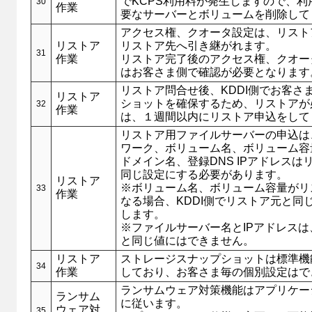
でKCPS利用料が発生しますので、利
30
作業
要なサーバーとボリュームを削除して
アクセス権、クオータ設定は、リスト
リストア
リストア先へ引き継がれます。
31
作業
リストア完了後のアクセス権、クオー
はお客さま側で確認が必要となります
リストア問合せ後、KDDI側でお客さ
リストア
ショットを確保するため、リストアが
32
作業
は、１週間以内にリストア申込をして
リストア用ファイルサーバーの申込は
ワーク、ボリューム名、ボリューム容
ドメイン名、登録DNS IPアドレスは
同じ設定にする必要があります。
リストア
※ボリューム名、ボリューム容量がリ
33
作業
なる場合、KDDI側でリストア元と同
します。
※ファイルサーバー名とIPアドレス
と同じ値にはできません。
リストア
ストレージスナップショットは標準機
34
作業
しており、お客さま毎の個別設定はで
ランサムウェア対策機能はアプリケー
ランサム
に従います。
ウェア対
35