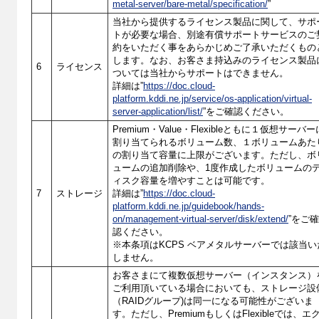
metal-server/bare-metal/specification/
”
当社から提供するライセンス製品に関して、サポ
トが必要な場合、別途有償サポートサービスのご
約をいただく事をあらかじめご了承いただくもの
します。なお、お客さま持込みのライセンス製品
6
ライセンス
ついては当社からサポートはできません。
詳細は”
https://doc.cloud-
platform.kddi.ne.jp/service/os-application/virtual-
server-application/list/
”をご確認ください。
Premium・Value・Flexibleともに１仮想サーバー
割り当てられるボリューム数、１ボリュームあた
の割り当て容量に上限がございます。ただし、ボ
ュームの追加削除や、1度作成したボリュームの
ィスク容量を増やすことは可能です。
7
ストレージ
詳細は”
https://doc.cloud-
platform.kddi.ne.jp/guidebook/hands-
on/management-virtual-server/disk/extend/
”をご
認ください。
※本条項はKCPS ベアメタルサーバーでは該当い
しません。
お客さまにて複数仮想サーバー（インスタンス）
ご利用頂いている場合においても、ストレージ設
（RAIDグループ)は同一になる可能性がございま
す。ただし、PremiumもしくはFlexibleでは、エ