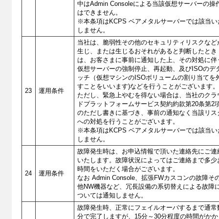
中はAdmin Consoleによる当該仮想サーバーの操
はできません。
※本条項はKCPS ベアメタルサーバーでは該当い
しません。
当社は、脆弱性その他のセキュリティリスクなど
生じ、または生じるおそれがあると判断したとき
は、お客さまに事前に通知した上、その対処に伴
仮想サーバーの強制停止、再起動、及びISOのデ
ッチ（仮想マシンのISOボリュームの割り当てを
すことをいいます)などを行うことがございます
23
運用条件
ただし、緊急上やむを得ない場合は、当社のクラ
ドプラットフォームサービス契約約款第20条第2
のただし書きに基づき、事前の通知なく当該リス
への対処を行うことがございます。
※本条項はKCPS ベアメタルサーバーでは該当い
しません。
故障発生時は、お申込情報で頂いた連絡先にご連
いたします。故障状況によってはご連絡まで多少
時間をいただく場合がございます。
24
運用条件
なお Admin Console、拡張FWカスコンの故障そ
他NW機器など、冗長設備の系切替えによる故障
ついては通知しません。
故障発生時、正常にフェイルオーバするまで通常
分で完了しますが、15分～30分程度の時間がかか