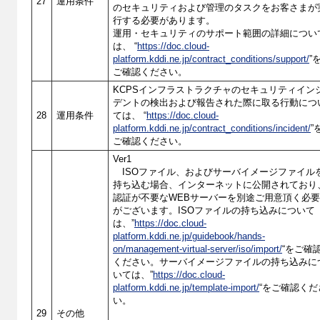
27
運用条件
のセキュリティおよび管理のタスクをお客さまが
行する必要があります。
運用・セキュリティのサポート範囲の詳細につい
は、 “
https://doc.cloud-
platform.kddi.ne.jp/contract_conditions/support/
”
ご確認ください。
KCPSインフラストラクチャのセキュリティイン
デントの検出および報告された際に取る行動につ
28
運用条件
ては、 “
https://doc.cloud-
platform.kddi.ne.jp/contract_conditions/incident/
”
ご確認ください。
Ver1
ISOファイル、およびサーバイメージファイル
持ち込む場合、インターネットに公開されており
認証が不要なWEBサーバーを別途ご用意頂く必
がございます。ISOファイルの持ち込みについて
は、”
https://doc.cloud-
platform.kddi.ne.jp/guidebook/hands-
on/management-virtual-server/iso/import/
“をご確
ください。サーバイメージファイルの持ち込みに
いては、”
https://doc.cloud-
platform.kddi.ne.jp/template-import/
“をご確認くだ
い。
29
その他