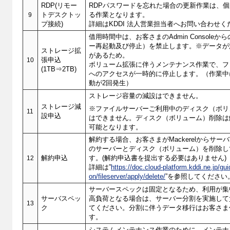
RDP(リモー
RDPパスワードを忘れた場合の更新作業は、
9
トデスクトッ
る作業となります。
プ接続)
詳細はKDDI 法人営業担当者へお問い合わせく
借用時間中は、お客さまのAdmin Console
ー再起動及び停止）を禁止します。※データが
ストレージ拡
があるため。
10
張申込
ボリューム拡張に伴うメンテナンス作業で、フ
(1TB⇒2TB)
へのアクセスが一時的に停止します。（作業中
動が2回発生）
ストレージ容量の減設はできません。
ストレージ減
※ファイルサーバーご利用中のディスク（ボリ
11
設申込
はできません。ディスク（ボリューム）削除は
可能となります。
解約する場合、お客さまがMackerelからサー
のサーバーとディスク（ボリューム）を削除し
12
解約申込
す。
(解約申込書を提出する必要はありません)
詳細は”
https://doc.cloud-platform.kddi.ne.jp/g
on/fileserver/apply/delete/
”を参照してください
サーバースペックは固定となるため、利用が集
サーバスペッ
高負荷となる場合は、サーバー分割を実施して
13
ク
てください。分割に伴うデータ移行はお客さま
す。