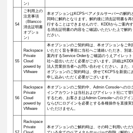
ン）
ご利用上の
本オプションはKCPSベアメタルサーバーの解約
注意事項
同時に解約となります。解約後に消去証明書を再
（Blancco
54
行することはできませんので、KDDIからご案内
消去証明書
る消去証明書の内容をご確認いただいた上で解約
オプショ
ださい。
ン）
本オプションのご契約時は、本オプションをご利
Rackspace
いただく旨を事前に当社へご連絡いただき、別途
Private
案内するService Orderをご確認のうえアイレット
55
Cloud
社へ提出いただく必要がございます。詳細はKDD
powerd by
法人営業担当者へお問い合わせください。また、
VMware
オプションのご契約時は、併せてKCPSを新規に
申し込みいただく必要がございます。
Rackspace
本オプションのご契約中、Admin Consoleへのロ
Private
インアカウントは当社およびアイレット社にて管
56
Cloud
するため、お客さまはAdmin Consoleへのログイ
powerd by
ならびにログインを必要とする各種操作を直接実
VMware
いただけません。
Rackspace
Private
本オプションのご解約時は、その時ご利用いただ
57
Cloud
ている全てのベアメタルサーバーの削除（解約）