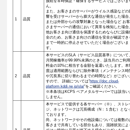
接続を常時保証・確保するサービスではございま
ん。
また、お客さまのサーバーがウイルス感染などの
響を受けサーバーから膨大な通信が発生した場合
1
品質
または外部からの攻撃対象となった場合など お
さまサーバーの通信において異常を検知した場合
他お客さま向け通信を保護するためならびに設備
全のため、お客さま向けの通信を安全が確認でき
まで一時的に停止させていただく場合がございま
す。
本サービスのSLA（サービス品質基準）について
月間稼働率が99.99%未満のとき、該当月のご利
料金の10%に相当する金額を返還いたします。本
度は適用範囲ならびに除外事項（メンテナンス時
2
品質
や冗長系に切り替わるまでの時間など）がござい
すので、 詳細については”
https://doc.cloud-
platform.kddi.ne.jp/sla/
”をご確認ください。
※本条項はKCPS ベアメタルサーバーでは該当い
しません。
本サービスで提供する各サーバー（※）、ストレ
ジ、ネットワークは冗長構成（N：１含む）とな
ております。
尚、ネットワークやその他設備については複数の
客さまで共有している部分もあり、混雑状況によ