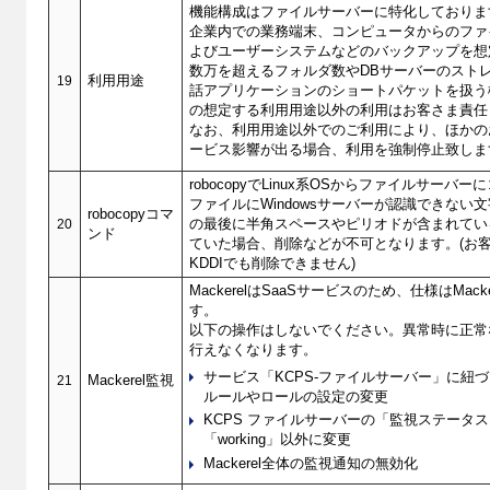
機能構成はファイルサーバーに特化しておりま
企業内での業務端末、コンピュータからのファ
よびユーザーシステムなどのバックアップを想
数万を超えるフォルダ数やDBサーバーのスト
19
利用用途
話アプリケーションのショートパケットを扱う
の想定する利用用途以外の利用はお客さま責任
なお、利用用途以外でのご利用により、ほかの
ービス影響が出る場合、利用を強制停止致しま
robocopyでLinux系OSからファイルサーバ
ファイルにWindowsサーバーが認識できない文
robocopyコマ
20
の最後に半角スペースやピリオドが含まれてい
ンド
ていた場合、削除などが不可となります。(お
KDDIでも削除できません)
MackerelはSaaSサービスのため、仕様はMack
す。
以下の操作はしないでください。異常時に正常
行えなくなります。
サービス「KCPS-ファイルサーバー」に紐
21
Mackerel監視
ルールやロールの設定の変更
KCPS ファイルサーバーの「監視ステータ
「working」以外に変更
Mackerel全体の監視通知の無効化