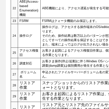
ABE(Access-
based
22
ABE機能により、アクセス遅延が発生する可
Enumeration)
機能
23
FSRM
FSRMはクォータ機能のみ保証します。
操作ログは、アクセスする操作端末のOS/edition/
ります。
24
操作ログ
そのため、操作結果は数万以上のパターンが想定
としてすべての操作結果を保証することはでき
また、端末によってはログが出力されない場合
アクセス権復
お客さま起因によるアクセス権復旧作業は、個
25
旧
る作業となります。
お客さま操作(停止/起動)に伴うWindws OS
26
調査対応
調査(dump調査)は個別費用が発生する作業と
ボリューム
申込されたファイルサーバーボリューム名の変
27
名
ん。
リストア
スナップショットからのリストア作業
28
作業
ォートとなります。
リストア
お客さま起因によるリストア作業は、
29
作業
生する作業となります。
リストア元とリストア先のファイルサ
リストア