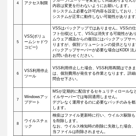
グループ/ユーザーを変更して問題ありません
4
アクセス制限
内容は変更を行わないようにお願いします。
※システム上必要な許可内容を設定しており、
システムが正常に動作しない可能性があります
VSSはバックアップではありません。VSSの仕
フト仕様)として、VSSは消失する可能性があ
VSS(ボリュ
ムウェア感染からの復旧にはバックアップサー
5
ームシャドウ
りますが、個別ソリューションの提供となりま
コピー)
バックアップサーバーが必要な場合はKDDI 
お問い合わせください。
VSS利用停止した場合、VSS利用再開はでき
VSS利用停止
6
は、個別費用が発生する作業となります。詳細
ツール
問合せ下さい。
MSが定期的に配信するセキュリティロールな
Windowsアッ
イルサーバーでは毎回適用しません。
7
プデート
デグレなく運用するのに必要なパッチのみを都
します。
検疫はファイル更新時に行い、ウイルス駆除も
ウイルスチェ
を削除します。
8
ック
なお、ウイルス検知時の削除に失敗した場合、
当ファイルは削除されません。