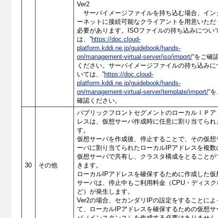
Ver2
サーバイメージファイルを持ち込む場合、イン
ーネットに接続可能なクライアントを用意いただ
必要があります。ISOファイルの持ち込みについ
は、”
https://doc.cloud-
platform.kddi.ne.jp/guidebook/hands-
on/management-virtual-server/iso/import/
“をご確
ください。サーバイメージファイルの持ち込みに
いては、”
https://doc.cloud-
platform.kddi.ne.jp/guidebook/hands-
on/management-virtual-server/template/import/
“
確認ください。
パブリックフロントセグメントのローカルＩＰア
レスは、仮想サーバ作成時に任意に割り当てられ
す。
仮想サーバを作成後、停止することで、その仮想
ーバに割り当てられたローカルIPアドレスを複数
仮想サーバで共有し、クラスタ構成をとることが
30
その他
きます。
ローカルIPアドレスを確保するために作成した仮
サーバは、停止中もご利用料金（CPU・ディスク
ど）が発生します。
Ver2の場合、セカンダリIPの設定をすることによ
て、ローカルIPアドレスを確保するための仮想サ