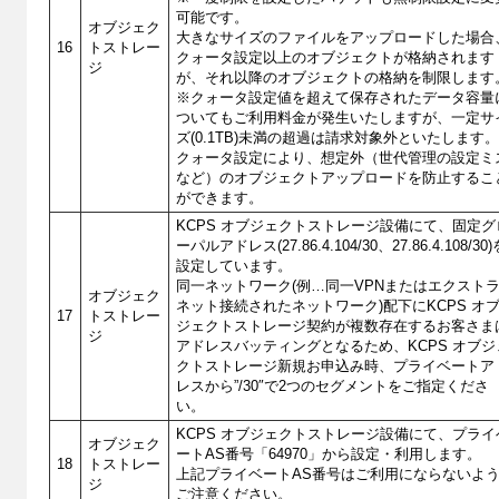
可能です。
オブジェク
大きなサイズのファイルをアップロードした場合
16
トストレー
クォータ設定以上のオブジェクトが格納されます
ジ
が、それ以降のオブジェクトの格納を制限します
※クォータ設定値を超えて保存されたデータ容量
ついてもご利用料金が発生いたしますが、一定サ
ズ(0.1TB)未満の超過は請求対象外といたします
クォータ設定により、想定外（世代管理の設定ミ
など）のオブジェクトアップロードを防止するこ
ができます。
KCPS オブジェクトストレージ設備にて、固定グ
ーパルアドレス(27.86.4.104/30、27.86.4.108/30)
設定しています。
同一ネットワーク(例…同一VPNまたはエクスト
オブジェク
ネット接続されたネットワーク)配下にKCPS オ
17
トストレー
ジェクトストレージ契約が複数存在するお客さま
ジ
アドレスバッティングとなるため、KCPS オブジ
クトストレージ新規お申込み時、プライベートア
レスから”/30″で2つのセグメントをご指定くださ
い。
KCPS オブジェクトストレージ設備にて、プライ
オブジェク
ートAS番号「64970」から設定・利用します。
18
トストレー
上記プライベートAS番号はご利用にならないよ
ジ
ご注意ください。