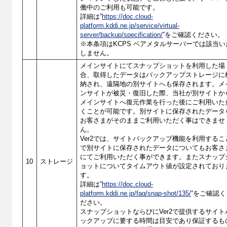
働中のご利用も可能です。
詳細は”
https://doc.cloud-
platform.kddi.ne.jp/service/virtual-
server/backup/specification/
”をご確認ください。
※本条項はKCPS ベアメタルサーバーでは該当い
しません。
メインサイトにてスナップショットを利用した場
合、取得したデータはバックアップストレージに
納され、遠隔地の別サイトへも保存されます。メ
ンサイトが被災・復旧した際、当社が別サイトか
メインサイトへ復元作業を行った後にご利用いた
くことが可能です。別サイトに保存されたデータ
お客さまがそのままご利用いただく事はできませ
ん。
Ver2では、サイトバックアップ機能を利用するこ
で別サイトに保存されたデータについてもお客さ
にてご利用いただく事ができます。またスナップ
10
ストレージ
ョットについてタイムアウト値が設定されており
す。
詳細は”
https://doc.cloud-
platform.kddi.ne.jp/faq/snap-shot/135/
”をご確認く
ださい。
スナップショットならびにVer2で提供するサイト
ックアップに要する時間は目安であり保証するも