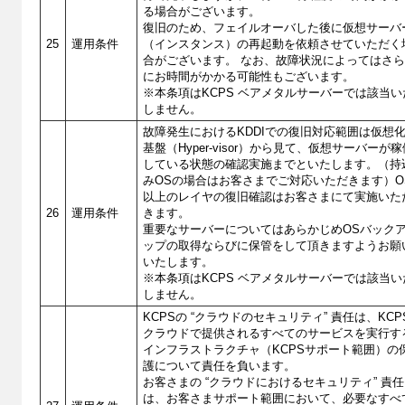
る場合がございます。
復旧のため、フェイルオーバした後に仮想サーバ
25
運用条件
（インスタンス）の再起動を依頼させていただく
合がございます。 なお、故障状況によってはさ
にお時間がかかる可能性もございます。
※本条項はKCPS ベアメタルサーバーでは該当い
しません。
故障発生におけるKDDIでの復旧対応範囲は仮想
基盤（Hyper-visor）から見て、仮想サーバーが稼
している状態の確認実施までといたします。（持
みOSの場合はお客さまでご対応いただきます）O
以上のレイヤの復旧確認はお客さまにて実施いた
26
運用条件
きます。
重要なサーバーについてはあらかじめOSバック
ップの取得ならびに保管をして頂きますようお願
いたします。
※本条項はKCPS ベアメタルサーバーでは該当い
しません。
KCPSの “クラウドのセキュリティ” 責任は、KCP
クラウドで提供されるすべてのサービスを実行す
インフラストラクチャ（KCPSサポート範囲）の
護について責任を負います。
お客さまの “クラウドにおけるセキュリティ” 責任
は、お客さまサポート範囲において、必要なすべ