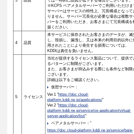
3
品質
ては一時的に品質が低下する場合がございます。
※KCPS ベアメタルサーバーでご利用いただけま
サーバーはサービスの特性上、冗長構成となって
りません。サーバー冗長化が必要な場合は複数サ
バーをご利用いただき、お客さまにて冗長構成を
築ください。
本サービスに保存されたお客さまのデータが、滅
し、毀損し、漏洩し、又は本来の利用目的以外に
4
品質
用されたことにより発生する損害については、
KDDIは責任を負いません。
当社が提供するライセンス製品について、提供で
るパターンに制限がございます。
また、お客さまが持込みする際にも条件など制限
ございます。
詳細は以下をご確認ください。
仮想サーバー：
Ver.1 ”
https://doc.cloud-
5
ライセンス
platform.kddi.ne.jp/applications/
”
Ver.2 ”
https://doc.cloud-
platform.kddi.ne.jp/service/os-application/virtual-
server-application/list/
”
ベアメタルサーバー：”
https://doc.cloud-platform.kddi.ne.jp/service/bare-