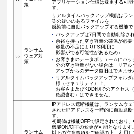
アプリケーション仕様は変更する可能
策
す。
リアルタイムバックアップ機能はラン
染の疑いのあるファイルを
感染前に自動バックアップする機能で
バックアップは7日間で自動削除さ
余裕を持った空き容量の確保が必要
容量の不足によりFS利用に
ランサム
影響がでる可能性があるため）
ウェア対
36
お客さまのデータボリュームにバッ
策
分の空き容量がない場合は、リアル
アップからのデータ復旧はできませ
リアルタイムバックアップフォルダ
様（セキュリティ）上、
お客さま及びKDDI側でのアクセス
確認含む）はできません。
IPアドレス遮断機能は、ランサムウ
されたIPアドレスを一時的に自動遮断
す。
初期値は機能OFFで設定されており
機能ON/OFFの変更が可能となります
ランサム
以下の注意事項をご確認の上、利用し