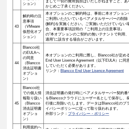
まして一切の費用負担はいたしかねますこと、あ
ション）
かじめご了承ください。
本オプションのご解約時は、事前に本オプション
解約時の注
ご利用いただいているベアメタルサーバーの削除
意事項
(解約)を実施ください。ご実施いただけていない
43
（VMware
合、本重要事項説明の『ご利用上の注意事項』
仮想化オプ
の”本オプションのご契約の無いテナントで利用
ション）
適用”に該当する場合がございます。
Blancco社
のEULAへ
本オプションのご利用に際し、Blancco社が定め
の同意
End User Lisence Agreement（以下EULA）に同
44
（Blancco
していただく必要があります。
消去証明書
リンク：
Blancco End User Lisence Agreement
オプショ
ン）
Blancco社
での個人情
消去証明書の発行時に
ベアメタルサーバー
契約番
報取り扱い
をBlanccoクラウドにユーザー名として保存し、
45
（Blancco
行後に削除いたします。データはBlancco社のプ
消去証明書
イバシーポリシーに従って取り扱われます。
オプショ
外部リンク：
プライバシー・ポリシー
ン）
利用規約へ