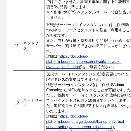
ではございません。本重要事項に関するご説明書
項番3の品質に準じます。
※本条項はKCPS ベアメタルサーバーでは該当い
しません。
1仮想サーバー（１インスタンス）には、作成時に
つのネットワークセグメントを割当、利用するこ
が可能です。
また、当社が設備・監視運用などを行うため、仮
ネットワー
11
サーバーに割り当てできないIPアドレスがござい
ク
す。
詳細は”
https://doc.cloud-
platform.kddi.ne.jp/service/network/network-
overall/specification/
”をご確認ください。
仮想サーバー(インスタンス)の設定変更について
IPアドレスの変更はできません。
仮想サーバー(インスタンス)は、作成後Admin
ConsoleからNICの追加をすることが可能です。
だし、仮想サーバー(インスタンス)作成時に割り
ネットワー
てたセグメント含め最大10個までといたします。
12
ク
た、追加割り当ての際IPアドレスは自動払い出し
いたします。
詳細は”
https://doc.cloud-
platform.kddi.ne.jp/guidebook/hands-on/virtual-
server-setting/virtial-server-initial-setting-