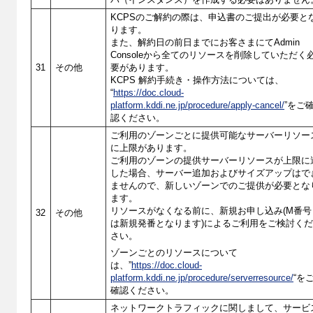
バ（インスタンス）を作成する必要はありません
KCPSのご解約の際は、申込書のご提出が必要と
ります。
また、解約日の前日までにお客さまにてAdmin
Consoleから全てのリソースを削除していただく
31
その他
要があります。
KCPS 解約手続き・操作方法については、
“
https://doc.cloud-
platform.kddi.ne.jp/procedure/apply-cancel/
”をご
認ください。
ご利用のゾーンごとに提供可能なサーバーリソー
に上限があります。
ご利用のゾーンの提供サーバーリソースが上限に
した場合、サーバー追加およびサイズアップはで
ませんので、新しいゾーンでのご提供が必要とな
ます。
リソースがなくなる前に、新規お申し込み(M番号
32
その他
は新規発番となります)によるご利用をご検討く
さい。
ゾーンごとのリソースについて
は、”
https://doc.cloud-
platform.kddi.ne.jp/procedure/serverresource/
“を
確認ください。
ネットワークトラフィックに関しまして、サービ