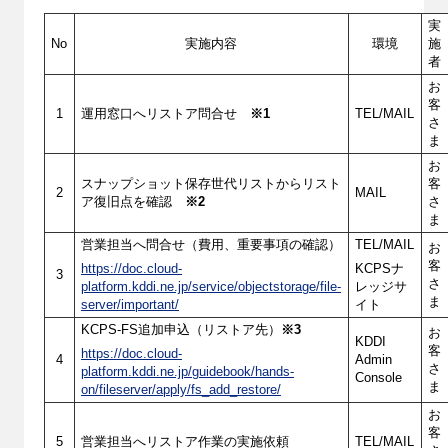
実
No
実施内容
環境
施
者
お
客
1
運用窓口へリストア問合せ
※1
TEL/MAIL
さ
ま
お
スナップショット保存世代リストからリスト
客
2
MAIL
ア復旧点を確認
※2
さ
ま
営業担当へ問合せ（費用、重要事項の確認）
TEL/MAIL
お
客
https://doc.cloud-
KCPSナ
3
さ
platform.kddi.ne.jp/service/objectstorage/file-
レッジサ
ま
server/important/
イト
KCPS-FS追加申込（リストア先）
※3
お
KDDI
客
https://doc.cloud-
4
Admin
さ
platform.kddi.ne.jp/guidebook/hands-
Console
ま
on/fileserver/apply/fs_add_restore/
お
客
5
営業担当へリストア作業の実施依頼
TEL/MAIL