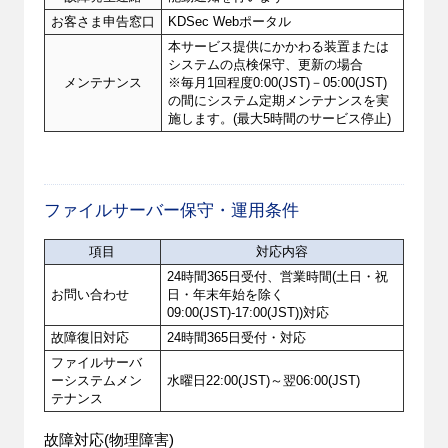
お客さま申告窓口
KDSec Webポータル
本サービス提供にかかわる装置または
システムの点検保守、更新の場合
メンテナンス
※毎月1回程度0:00(JST)－05:00(JST)
の間にシステム定期メンテナンスを実
施します。(最大5時間のサービス停止)
ファイルサーバー保守・運用条件
項目
対応内容
24時間365日受付、営業時間(土日・祝
お問い合わせ
日・年末年始を除く
09:00(JST)-17:00(JST))対応
故障復旧対応
24時間365日受付・対応
ファイルサーバ
ーシステムメン
水曜日22:00(JST)～翌06:00(JST)
テナンス
故障対応(物理障害)