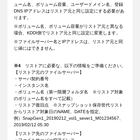
ューム名、ボリューム容量、ユーザードメイン名、登録
DNS IPアドレスはリストア元と同じ設定にする必要があ
ります。
※ボリューム名、ボリューム容量がリストア元と異なる
場合、KDDI側でリストア元と同じ設定に変更します。
※ファイルサーバー名とIPアドレスは、リストア元と同
じ値にはできません。
※4
リストアに必要な、以下の情報をご準備ください。
【リストア元のファイルサーバー】
・サーバ契約番号
・インスタンス名
・ボリューム名（第一階層フォルダ名 ※リストア対象
のボリューム名をすべて記載）
・リストア復旧点 ※スナップショット保存世代リスト
からリストア対象日のNAME、DATEを指定。
例）SnapGen1_20190212_vol1_sever1_M01234567、
2019/02/12 05:30
【リストア先のファイルサーバー】