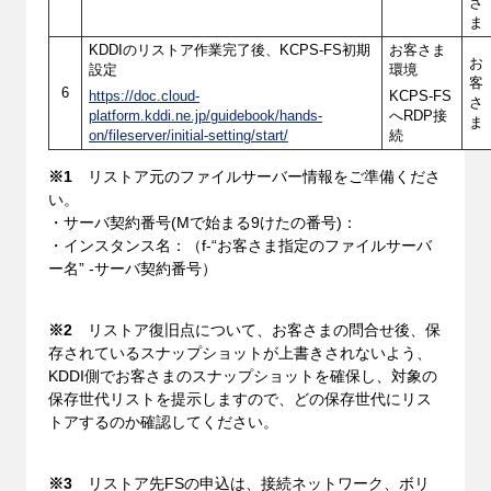
さ
ま
KDDIのリストア作業完了後、KCPS-FS初期
お客さま
お
設定
環境
客
6
https://doc.cloud-
KCPS-FS
さ
platform.kddi.ne.jp/guidebook/hands-
へRDP接
ま
on/fileserver/initial-setting/start/
続
※1
リストア元のファイルサーバー情報をご準備くださ
い。
・サーバ契約番号(Mで始まる9けたの番号)：
・インスタンス名：（f-“お客さま指定のファイルサーバ
ー名” -サーバ契約番号）
※2
リストア復旧点について、お客さまの問合せ後、保
存されているスナップショットが上書きされないよう、
KDDI側でお客さまのスナップショットを確保し、対象の
保存世代リストを提示しますので、どの保存世代にリス
トアするのか確認してください。
※3
リストア先FSの申込は、接続ネットワーク、ボリ