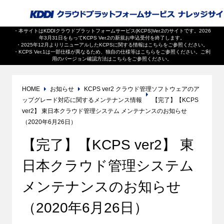
・本サイトはKDDIクラウドプラットフォームサービス(KCPS)Ver.2のサイトです。2026
年3月31日をもってKCPS Ver.2の新規お申込受付を終了します。
・2025年12月よりリニューアルしたKCPSに関する情報は
こちら
をご参照ください。
・KCPS Ver.1は一部仕様が異なるため、独自の仕様等は
こちら
をご参照ください。ご利
用のバージョン確認方法は
こちら
をご参照ください。
HOME
お知らせ
KCPS ver2 クラウド管理ソフトウェアのア
ップグレード対応に関するメンテナンス情報
【完了】【KCPS
ver2】 東日本クラウド管理システム メンテナンスのお知らせ
（2020年6月26日）
【完了】【KCPS ver2】 東
日本クラウド管理システム
メンテナンスのお知らせ
（2020年6月26日）