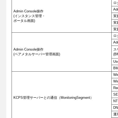
ロ
A
Admin Console操作
(インスタンス管理・
実
ポータル画面)
実
実
ロ
A
Admin Console操作
ス
(ベアメタルサーバー管理画面)
(
U
B
W
Wi
Re
SE
KCPS管理サーバーとの通信（MonitoringSegment）
N
D
運