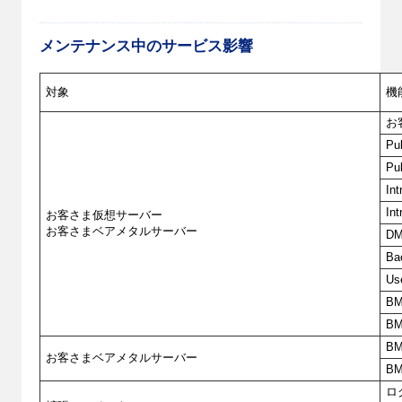
メンテナンス中のサービス影響
対象
機
お
Pu
Pu
In
In
お客さま仮想サーバー
お客さまベアメタルサーバー
DM
Ba
Us
BM
BM
BM
お客さまベアメタルサーバー
BM
ロ