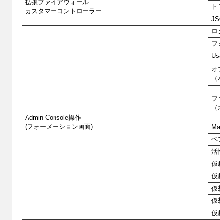
拡張ファイアウォール
ト
カスタマーコントローラー
J
ロ
フ
U
オ
（
フ
（
Admin Console操作
(フォーメーション画面)
Ma
ベ
活
仮
仮
仮
仮
仮