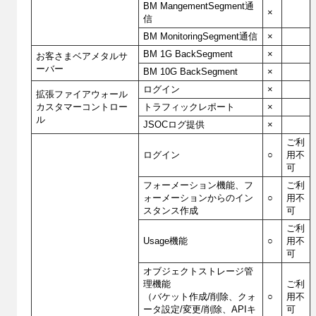
BM MangementSegment通
×
信
BM MonitoringSegment通信
×
BM 1G BackSegment
×
お客さまベアメタルサ
ーバー
BM 10G BackSegment
×
ログイン
×
拡張ファイアウォール
カスタマーコントロー
トラフィックレポート
×
ル
JSOCログ提供
×
ご利
ログイン
○
用不
可
フォーメーション機能、フ
ご利
ォーメーションからのイン
○
用不
スタンス作成
可
ご利
Usage機能
○
用不
可
オブジェクトストレージ管
理機能
ご利
（バケット作成/削除、クォ
○
用不
ータ設定/変更/削除、APIキ
可