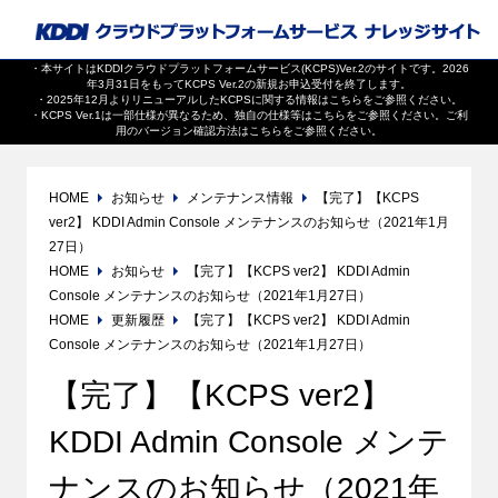
・本サイトはKDDIクラウドプラットフォームサービス(KCPS)Ver.2のサイトです。2026
年3月31日をもってKCPS Ver.2の新規お申込受付を終了します。
・2025年12月よりリニューアルしたKCPSに関する情報は
こちら
をご参照ください。
・KCPS Ver.1は一部仕様が異なるため、独自の仕様等は
こちら
をご参照ください。ご利
用のバージョン確認方法は
こちら
をご参照ください。
HOME
お知らせ
メンテナンス情報
【完了】【KCPS
ver2】 KDDI Admin Console メンテナンスのお知らせ（2021年1月
27日）
HOME
お知らせ
【完了】【KCPS ver2】 KDDI Admin
Console メンテナンスのお知らせ（2021年1月27日）
HOME
更新履歴
【完了】【KCPS ver2】 KDDI Admin
Console メンテナンスのお知らせ（2021年1月27日）
【完了】【KCPS ver2】
KDDI Admin Console メンテ
ナンスのお知らせ（2021年