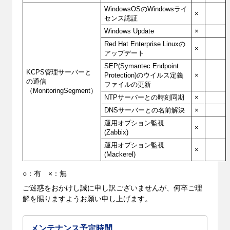
WindowsOSのWindowsライ
×
センス認証
Windows Update
×
Red Hat Enterprise Linuxの
×
アップデート
SEP(Symantec Endpoint
KCPS管理サーバーと
Protection)のウイルス定義
×
の通信
ファイルの更新
（MonitoringSegment）
NTPサーバーとの時刻同期
×
DNSサーバーとの名前解決
×
運用オプション監視
×
(Zabbix)
運用オプション監視
×
(Mackerel)
○：有 ×：無
ご迷惑をおかけし誠に申し訳ございませんが、何卒ご理
解を賜りますようお願い申し上げます。
メンテナンス予定時間