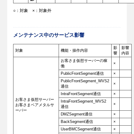
○：対象 ×：対象外
メンテナンス中のサービス影響
影
影響
対象
機能・操作内容
響
内容
お客さま仮想サーバーの稼
×
働
PublicFrontSegment通信
×
PublicFrontSegment_WVS2
×
通信
IntraFrontSegment通信
×
お客さま仮想サーバー
IntraFrontSegment_WVS2
×
お客さまベアメタルサ
通信
ーバー
DMZSegment通信
×
BackSegment通信
×
UserBMCSegment通信
×