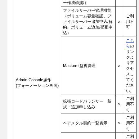
ー作成/削除）
ファイルサーバー管理機能
（ボリューム容量確認、フ
ご利
ァイルサーバー追加申込/解
○
用不
約、ボリューム追加/拡張申
可
込）
こち
ら
の
リン
クよ
りア
Mackerel監視管理
○
クセ
スし
てく
Admin Console操作
ださ
(フォーメーション画面)
い。
ご利
拡張ロードバランサー 新
○
用不
規・追加申し込み
可
ご利
ベアメタル契約一覧表示
○
用不
可
ご利