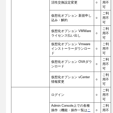
活性交換設定変更
○
用不
可
ご利
仮想化オプション 新規申し
○
用不
込み・解約
可
ご利
仮想化オプション VMWare
○
用不
ライセンス払い出し
可
仮想化オプション Vmware
ご利
インストーラーダウンロー
○
用不
ド
可
ご利
仮想化オプション OVAダウ
○
用不
ンロード
可
ご利
仮想化オプション vCenter
○
用不
情報変更
可
ご利
ログイン
○
用不
可
Admin Console上での各種
ご利
操作（機能・操作一覧は
こ
○
用不