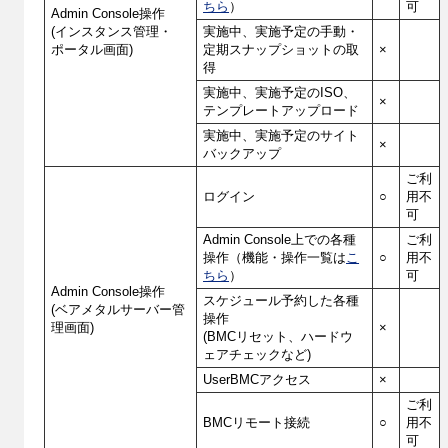
ちら
）
可
Admin Console操作
(インスタンス管理・
実施中、実施予定の手動・
ポータル画面)
定期スナップショットの取
×
得
実施中、実施予定のISO、
×
テンプレートアップロード
実施中、実施予定のサイト
×
バックアップ
ご利
ログイン
○
用不
可
Admin Console上での各種
ご利
操作（機能・操作一覧は
こ
○
用不
ちら
）
可
Admin Console操作
スケジュール予約した各種
(ベアメタルサーバー管
操作
理画面)
×
(BMCリセット、ハードウ
ェアチェックなど)
UserBMCアクセス
×
ご利
BMCリモート接続
○
用不
可