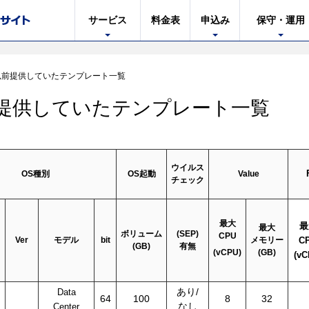
サービス
料金表
申込み
保守・運用
以前提供していたテンプレート一覧
提供していたテンプレート一覧
ウイルス
OS種別
OS起動
Value
チェック
最大
最
最大
ボリューム
(SEP)
CPU
Ver
モデル
bit
メモリー
C
(GB)
有無
(vCPU)
(GB)
(vC
あり/
Data
64
100
8
32
なし
Center