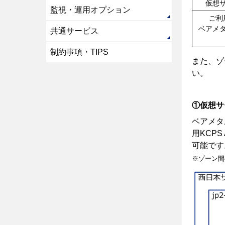
仮想
監視・運用オプション
ご利
ベアメ
共通サービス
制約事項・TIPS
また、ゾ
い。
①仮想サー
ベアメタル
用KCPS 
可能です
※ゾーン間