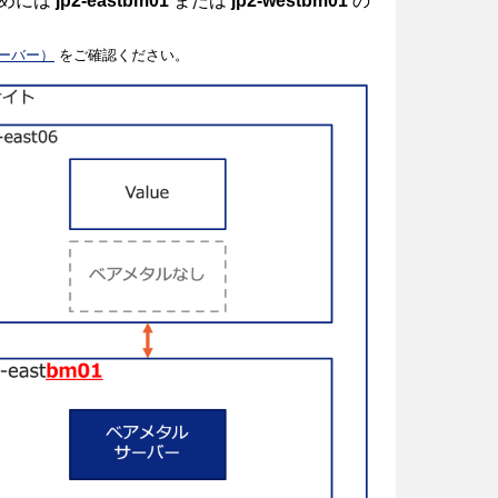
ためには
jp2-eastbm01
または
jp2-westbm01
の
ーバー）
をご確認ください。