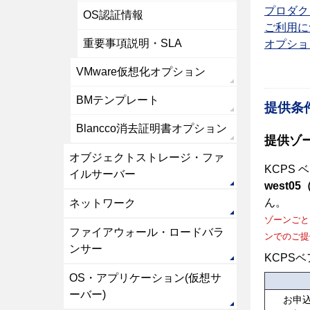
プロダク
OS認証情報
ご利用に
重要事項説明・SLA
オプショ
VMware仮想化オプション
BMテンプレート
提供条
Blancco消去証明書オプション
提供ゾ
オブジェクトストレージ・ファ
KCPS
イルサーバー
west0
ん。
ネットワーク
ゾーンごと
ファイアウォール・ロードバラ
ンでのご提
ンサー
KCPS
OS・アプリケーション(仮想サ
ーバー)
お申