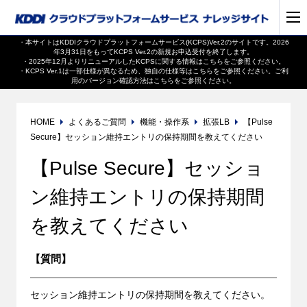
・本サイトはKDDIクラウドプラットフォームサービス(KCPS)Ver.2のサイトです。2026
年3月31日をもってKCPS Ver.2の新規お申込受付を終了します。
・2025年12月よりリニューアルしたKCPSに関する情報は
こちら
をご参照ください。
・KCPS Ver.1は一部仕様が異なるため、独自の仕様等は
こちら
をご参照ください。ご利
用のバージョン確認方法は
こちら
をご参照ください。
HOME
よくあるご質問
機能・操作系
拡張LB
【Pulse
Secure】セッション維持エントリの保持期間を教えてください
【Pulse Secure】セッショ
ン維持エントリの保持期間
を教えてください
【質問】
セッション維持エントリの保持期間を教えてください。