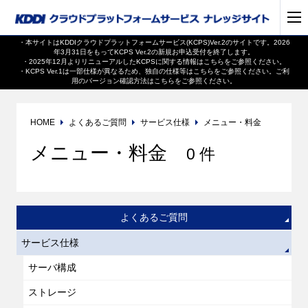
・本サイトはKDDIクラウドプラットフォームサービス(KCPS)Ver.2のサイトです。2026
年3月31日をもってKCPS Ver.2の新規お申込受付を終了します。
・2025年12月よりリニューアルしたKCPSに関する情報は
こちら
をご参照ください。
・KCPS Ver.1は一部仕様が異なるため、独自の仕様等は
こちら
をご参照ください。ご利
用のバージョン確認方法は
こちら
をご参照ください。
HOME
よくあるご質問
サービス仕様
メニュー・料金
メニュー・料金
0 件
よくあるご質問
サービス仕様
サーバ構成
ストレージ