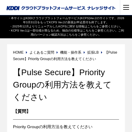
・本サイトはKDDIクラウドプラットフォームサービス(KCPS)Ver.2のサイトです。2026
年3月31日をもってKCPS Ver.2の新規お申込受付を終了します。
・2025年12月よりリニューアルしたKCPSに関する情報は
こちら
をご参照ください。
・KCPS Ver.1は一部仕様が異なるため、独自の仕様等は
こちら
をご参照ください。ご利
用のバージョン確認方法は
こちら
をご参照ください。
HOME
よくあるご質問
機能・操作系
拡張LB
【Pulse
Secure】Priority Groupの利用方法を教えてください
【Pulse Secure】Priority
Groupの利用方法を教えて
ください
【質問】
Priority Groupの利用方法を教えてください