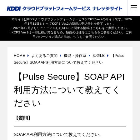
・本サイトはKDDIクラウドプラットフォームサービス(KCPS)Ver.2のサイトです。2026
年3月31日をもってKCPS Ver.2の新規お申込受付を終了します。
・2025年12月よりリニューアルしたKCPSに関する情報は
こちら
をご参照ください。
・KCPS Ver.1は一部仕様が異なるため、独自の仕様等は
こちら
をご参照ください。ご利
用のバージョン確認方法は
こちら
をご参照ください。
HOME
よくあるご質問
機能・操作系
拡張LB
【Pulse
Secure】SOAP API利用方法について教えてください
【Pulse Secure】SOAP API
利用方法について教えてく
ださい
【質問】
SOAP API利用方法について教えてください。