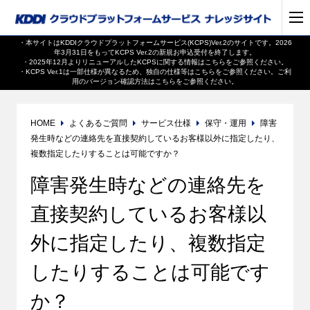
・本サイトはKDDIクラウドプラットフォームサービス(KCPS)Ver.2のサイトです。2026
年3月31日をもってKCPS Ver.2の新規お申込受付を終了します。
・2025年12月よりリニューアルしたKCPSに関する情報は
こちら
をご参照ください。
・KCPS Ver.1は一部仕様が異なるため、独自の仕様等は
こちら
をご参照ください。ご利
用のバージョン確認方法は
こちら
をご参照ください。
HOME
よくあるご質問
サービス仕様
保守・運用
障害
発生時などの連絡先を直接契約しているお客様以外に指定したり、
複数指定したりすることは可能ですか？
障害発生時などの連絡先を
直接契約しているお客様以
外に指定したり、複数指定
したりすることは可能です
か？