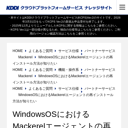
・本サイトはKDDIクラウドプラットフォームサービス(KCPS)Ver.2のサイトです。2026
年3月31日をもってKCPS Ver.2の新規お申込受付を終了します。
・2025年12月よりリニューアルしたKCPSに関する情報は
こちら
をご参照ください。
・KCPS Ver.1は一部仕様が異なるため、独自の仕様等は
こちら
をご参照ください。ご利
用のバージョン確認方法は
こちら
をご参照ください。
HOME
よくあるご質問
サービス仕様
パートナーサービス
Mackerel
WindowsOSにおけるMackerelエージェントの再
インストール方法が知りたい
HOME
よくあるご質問
機能・操作系
パートナーサービス
Mackerel
WindowsOSにおけるMackerelエージェントの再
インストール方法が知りたい
HOME
よくあるご質問
サービス仕様
パートナーサービス
WindowsOSにおけるMackerelエージェントの再インストール
方法が知りたい
WindowsOSにおける
Mackerelエージェントの再