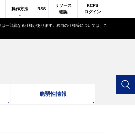
リソース
KCPS
操作方法
RSS
確認
ログイン
客さまは一部異なる仕様があります。独自の仕様等については、
こ
脆弱性情報