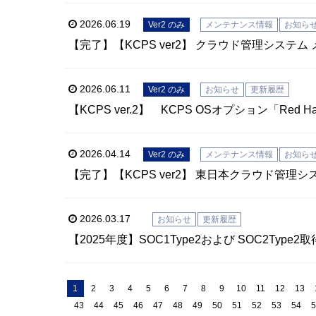
2026.06.19
Ver2 のみ
メンテナンス情報
お知ら
【完了】【KCPS ver2】 クラウド管理システム 
2026.06.11
Ver2 のみ
お知らせ
更新履歴
【KCPS ver.2】 KCPS OSオプション「Red Hat
2026.04.14
Ver2 のみ
メンテナンス情報
お知ら
【完了】【KCPS ver2】 東日本クラウド管理シス
2026.03.17
お知らせ
更新履歴
【2025年度】SOC1Type2および SOC2Type
1
2
3
4
5
6
7
8
9
10
11
12
13
43
44
45
46
47
48
49
50
51
52
53
54
5