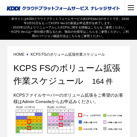
・本サイトはKDDIクラウドプラットフォームサービス(KCPS)Ver.2のサイトです。2026
年3月31日をもってKCPS Ver.2の新規お申込受付を終了します。
・2025年12月よりリニューアルしたKCPSに関する情報は
こちら
をご参照ください。
・KCPS Ver.1は一部仕様が異なるため、独自の仕様等は
こちら
をご参照ください。ご利
用のバージョン確認方法は
こちら
をご参照ください。
HOME
KCPS FSのボリューム拡張作業スケジュール
KCPS FSのボリューム拡張
作業スケジュール
164 件
KCPSファイルサーバーのボリューム拡張をご希望のお客
様はAdmin Consoleからお申込みください。