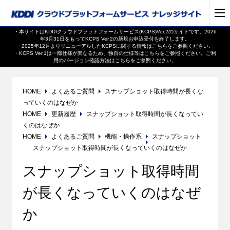
・本サイトはKDDIクラウドプラットフォームサービス(KCPS)Ver.2のサイトです。2026
年3月31日をもってKCPS Ver.2の新規お申込受付を終了します。
・2025年12月よりリニューアルしたKCPSに関する情報は
こちら
をご参照ください。
・KCPS Ver.1は一部仕様が異なるため、独自の仕様等は
こちら
をご参照ください。ご利
用のバージョン確認方法は
こちら
をご参照ください。
HOME
よくあるご質問
スナップショット取得時間が長くな
っていくのはなぜか
HOME
更新履歴
スナップショット取得時間が長くなってい
くのはなぜか
HOME
よくあるご質問
機能・操作系
スナップショット
スナップショット取得時間が長くなっていくのはなぜか
スナップショット取得時間
が長くなっていくのはなぜ
か