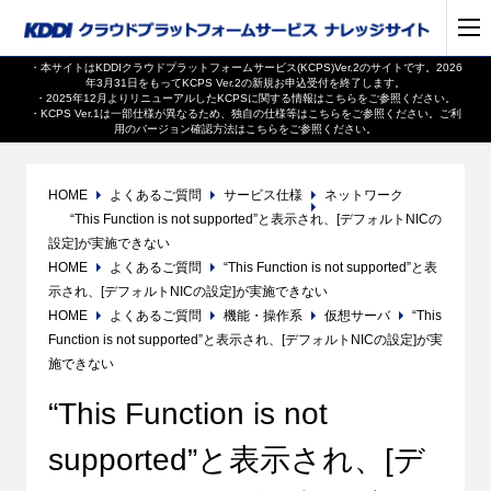
・本サイトはKDDIクラウドプラットフォームサービス(KCPS)Ver.2のサイトです。2026
年3月31日をもってKCPS Ver.2の新規お申込受付を終了します。
・2025年12月よりリニューアルしたKCPSに関する情報は
こちら
をご参照ください。
・KCPS Ver.1は一部仕様が異なるため、独自の仕様等は
こちら
をご参照ください。ご利
用のバージョン確認方法は
こちら
をご参照ください。
HOME
よくあるご質問
サービス仕様
ネットワーク
“This Function is not supported”と表示され、[デフォルトNICの
設定]が実施できない
HOME
よくあるご質問
“This Function is not supported”と表
示され、[デフォルトNICの設定]が実施できない
HOME
よくあるご質問
機能・操作系
仮想サーバ
“This
Function is not supported”と表示され、[デフォルトNICの設定]が実
施できない
“This Function is not
supported”と表示され、[デ