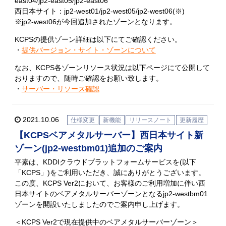
east04/jp2-east05/jp2-east06
西日本サイト：jp2-west01/jp2-west05/jp2-west06(※)
※jp2-west06が今回追加されたゾーンとなります。
KCPSの提供ゾーン詳細は以下にてご確認ください。
・
提供バージョン・サイト・ゾーンについて
なお、KCPS各ゾーンリソース状況は以下ページにて公開して
おりますので、随時ご確認をお願い致します。
・
サーバー・リソース確認
2021.10.06
仕様変更
新機能
リリースノート
更新履歴
【KCPSベアメタルサーバー】西日本サイト新
ゾーン(jp2-westbm01)追加のご案内
平素は、KDDIクラウドプラットフォームサービスを(以下
「KCPS」)をご利用いただき、誠にありがとうございます。
この度、KCPS Ver2において、お客様のご利用増加に伴い西
日本サイトのベアメタルサーバーゾーンとなるjp2-westbm01
ゾーンを開設いたしましたのでご案内申し上げます。
＜KCPS Ver2で現在提供中のベアメタルサーバーゾーン＞