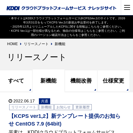
・本サイトはKDDIクラウドプラットフォームサービス(KCPS)Ver.2のサイトです。2026
年3月31日をもってKCPS Ver.2の新規お申込受付を終了します。
・2025年12月よりリニューアルしたKCPSに関する情報は
こちら
をご参照ください。
・KCPS Ver.1は一部仕様が異なるため、独自の仕様等は
こちら
をご参照ください。ご利
用のバージョン確認方法は
こちら
をご参照ください。
HOME
リリースノート
新機能
リリースノート
すべて
新機能
機能改善
仕様変更
2022.06.17
共通
リリースノート
新機能
お知らせ
更新履歴
【KCPS ver1,2】新テンプレート提供のお知ら
せ CentOS 7.9 (64bit)
平素は、KDDIクラウドプラットフォームサービス