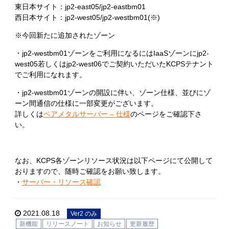
東日本サイト：jp2-east05/jp2-eastbm01
西日本サイト：jp2-west05/jp2-westbm01(※)
※今回新たに追加されたゾーン
・jp2-westbm01ゾーンをご利用になるにはIaaSゾーンにjp2-
west05若しくはjp2-west06でご契約いただいたKCPSテナント
でご利用になれます。
・jp2-westbm01ゾーンの開設に伴い、ゾーン仕様、並びにゾ
ーン間通信の仕様に一部変更がございます。
詳しくは
ベアメタルサーバー – 仕様
のページをご確認下さ
い。
なお、KCPS各ゾーンリソース状況は以下ページにて公開して
おりますので、随時ご確認をお願い致します。
・
サーバー・リソース確認
2021.08.18
Ver2 のみ
新機能
リリースノート
お知らせ
更新履歴