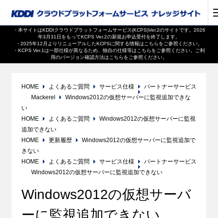
・本サイトはKDDIクラウドプラットフォームサービス(KCPS)Ver.2のサイトです。2026
年3月31日をもってKCPS Ver.2の新規お申込受付を終了します。
・2025年12月よりリニューアルしたKCPSに関する情報は
こちら
をご参照ください。
・KCPS Ver.1は一部仕様が異なるため、独自の仕様等は
こちら
をご参照ください。ご利
用のバージョン確認方法は
こちら
をご参照ください。
HOME
よくあるご質問
サービス仕様
パートナーサービス
Mackerel
Windows2012の仮想サーバーに監視追加できな
い
HOME
よくあるご質問
Windows2012の仮想サーバーに監視
追加できない
HOME
更新履歴
Windows2012の仮想サーバーに監視追加で
きない
HOME
よくあるご質問
サービス仕様
パートナーサービス
Windows2012の仮想サーバーに監視追加できない
Windows2012の仮想サーバ
ーに監視追加できない