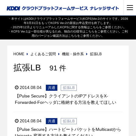
・本サイトはKDDIクラウドプラットフォームサービス(KCPS)Ver.2のサイトです。2026
年3月31日をもってKCPS Ver.2の新規お申込受付を終了します。
・2025年12月よりリニューアルしたKCPSに関する情報は
こちら
をご参照ください。
・KCPS Ver.1は一部仕様が異なるため、独自の仕様等は
こちら
をご参照ください。ご利
用のバージョン確認方法は
こちら
をご参照ください。
HOME
よくあるご質問
機能・操作系
拡張LB
拡張LB
91 件
2014.08.04
共通
拡張LB
【Pulse Secure】クライアントのIPアドレスをX-
Forwarded-Forヘッダに格納する方法を教えてほしい
2014.08.04
共通
拡張LB
【Pulse Secure】ハートビートパケットをMulticastから
Unicastへ変更する方法を教えてください