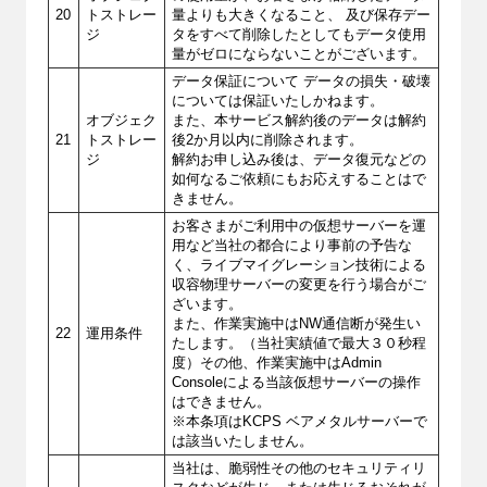
20
トストレー
量よりも大きくなること、 及び保存デー
ジ
タをすべて削除したとしてもデータ使用
量がゼロにならないことがございます。
データ保証について データの損失・破壊
については保証いたしかねます。
オブジェク
また、本サービス解約後のデータは解約
21
トストレー
後2か月以内に削除されます。
ジ
解約お申し込み後は、データ復元などの
如何なるご依頼にもお応えすることはで
きません。
お客さまがご利用中の仮想サーバーを運
用など当社の都合により事前の予告な
く、ライブマイグレーション技術による
収容物理サーバーの変更を行う場合がご
ざいます。
また、作業実施中はNW通信断が発生い
22
運用条件
たします。（当社実績値で最大３０秒程
度）その他、作業実施中はAdmin
Consoleによる当該仮想サーバーの操作
はできません。
※本条項はKCPS ベアメタルサーバーで
は該当いたしません。
当社は、脆弱性その他のセキュリティリ