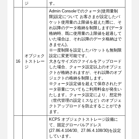
ジ
す。
Admin Consoleでのクォータ(使用量制
限)設定について お客さまが設定したバ
ケット使用量の上限値を超えた際に、そ
れ以降のデータ格納を制限します(データ
格納時、既に使用量の上限値を超過して
いた場合は、それ以降のデータ格納はで
きません)。
※一度制限を設定したバケットも無制限
オブジェク
設定に変更可能です。
16
トストレー
大きなサイズのファイルをアップロード
ジ
した場合、クォータ設定以上のオブジェ
クトが格納されますが、それ以降のオブ
ジェクトの格納を制限します。
※クォータ設定値を超えて保存されたデ
ータ容量についてもご利用料金が発生い
たします。クォータ設定により、想定外
（世代管理の設定ミスなど）のオブジェ
クトアップロードを防止することができ
ます。
KCPS オブジェクトストレージ設備に
て、固定グローパルアドレス
(27.86.4.104/30、27.86.4.108/30)を設定
しています。