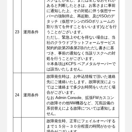
スクなどが生じ、または生じるおそれが
あると判断したときは、お客さまに事前
に通知した上、その対処に伴う仮想サー
バーの強制停止、再起動、及びISOのデ
タッチ（仮想マシンのISOボリュームの
割り当てを外すことをいいます)などを行
23
運用条件
うことがございます。
ただし、緊急上やむを得ない場合は、当
社のクラウドプラットフォームサービス
契約約款第20条第2項のただし書きに基
づき、事前の通知なく当該リスクへの対
処を行うことがございます。
※本条項はKCPS ベアメタルサーバーで
は該当いたしません。
故障発生時は、お申込情報で頂いた連絡
先にご連絡いたします。故障状況によっ
てはご連絡まで多少お時間をいただく場
合がございます。
24
運用条件
なお Admin Console、拡張FWカスコン
の故障その他NW機器など、冗長設備の
系切替えによる故障については通知しま
せん。
故障発生時、正常にフェイルオーバする
まで１５分～３０分程度の時間がかかる
場合がございます。