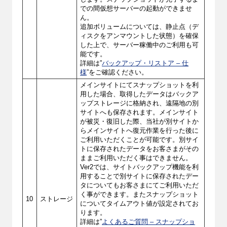
での間仮想サーバーの起動ができませ
ん。
追加ボリュームについては、静止点（デ
ィスクをアンマウントした状態）を確保
した上で、サーバー稼働中のご利用も可
能です。
詳細は”
バックアップ・リストア – 仕
様
”をご確認ください。
メインサイトにてスナップショットを利
用した場合、取得したデータはバックア
ップストレージに格納され、遠隔地の別
サイトへも保存されます。メインサイト
が被災・復旧した際、当社が別サイトか
らメインサイトへ復元作業を行った後に
ご利用いただくことが可能です。別サイ
トに保存されたデータをお客さまがその
ままご利用いただく事はできません。
Ver2では、サイトバックアップ機能を利
用することで別サイトに保存されたデー
タについてもお客さまにてご利用いただ
く事ができます。またスナップショット
10
ストレージ
についてタイムアウト値が設定されてお
ります。
詳細は”
よくあるご質問 – スナップショ