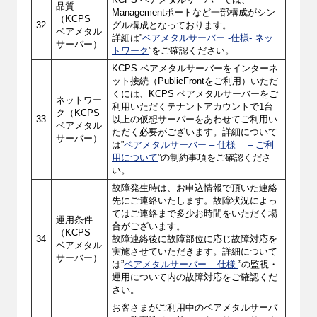
KCPS ベアメタルサーバーでは、
品質
Managementポートなど一部構成がシン
（KCPS
32
グル構成となっております。
ベアメタル
詳細は”
ベアメタルサーバー -仕様- ネッ
サーバー）
トワーク
”をご確認ください。
KCPS ベアメタルサーバーをインターネ
ット接続（PublicFrontをご利用）いただ
くには、KCPS ベアメタルサーバーをご
ネットワー
利用いただくテナントアカウントで1台
ク（KCPS
33
以上の仮想サーバーをあわせてご利用い
ベアメタル
ただく必要がございます。詳細について
サーバー）
は”
ベアメタルサーバー – 仕様 – ご利
用について
”の制約事項をご確認くださ
い。
故障発生時は、お申込情報で頂いた連絡
先にご連絡いたします。故障状況によっ
てはご連絡まで多少お時間をいただく場
運用条件
合がございます。
（KCPS
34
故障連絡後に故障部位に応じ故障対応を
ベアメタル
実施させていただきます。詳細について
サーバー）
は”
ベアメタルサーバー – 仕様
”の監視・
運用について内の故障対応をご確認くだ
さい。
お客さまがご利用中のベアメタルサーバ