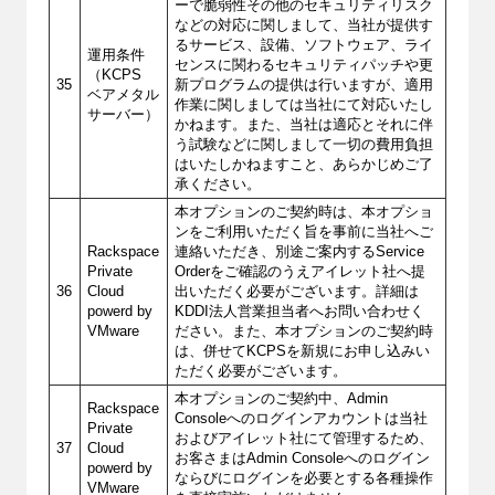
ーで脆弱性その他のセキュリティリスク
などの対応に関しまして、当社が提供す
るサービス、設備、ソフトウェア、ライ
運用条件
センスに関わるセキュリティパッチや更
（KCPS
35
新プログラムの提供は行いますが、適用
ベアメタル
作業に関しましては当社にて対応いたし
サーバー）
かねます。また、当社は適応とそれに伴
う試験などに関しまして一切の費用負担
はいたしかねますこと、あらかじめご了
承ください。
本オプションのご契約時は、本オプショ
ンをご利用いただく旨を事前に当社へご
Rackspace
連絡いただき、別途ご案内するService
Private
Orderをご確認のうえアイレット社へ提
36
Cloud
出いただく必要がございます。詳細は
powerd by
KDDI法人営業担当者へお問い合わせく
VMware
ださい。また、本オプションのご契約時
は、併せてKCPSを新規にお申し込みい
ただく必要がございます。
本オプションのご契約中、Admin
Rackspace
Consoleへのログインアカウントは当社
Private
およびアイレット社にて管理するため、
37
Cloud
お客さまはAdmin Consoleへのログイン
powerd by
ならびにログインを必要とする各種操作
VMware