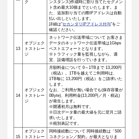
ク
ンスタンス)作成時に割り当てたセグメン
ト含め最大10個までといたします。ま
た、追加割り当ての際IPアドレスは自動
払い出しといたします。
詳細は”
セカンダリIPアドレス付与
”をご
確認ください。
ネットワーク伝送帯域について お客さま
オブジェク
データのネットワーク伝送帯域は1Gbps
13
トストレー
ベストエフォートとなります。
ジ
※トラフィック量を監視しながら、適
宜、設備増設を行っていきます。
月額料金について 0～1TBまで 13,200円
（税込）。1TBを越えてご利用時は、
1TB毎に 13,200円（税込）をご請求いた
します。
オブジェク
なお、ご利用が無い場合でも(保存容量が
14
トストレー
0Byte)、利用料金(13,200円／月・税込)
ジ
が発生します。
※開通初月は無料です。
※日次データ量の最大値を元に翌月ご請
求いたします。
※税別表記です。
オブジェク
同時接続数について 同時接続数は「500
15
トストレー
コネクション／契約」が最大となりま