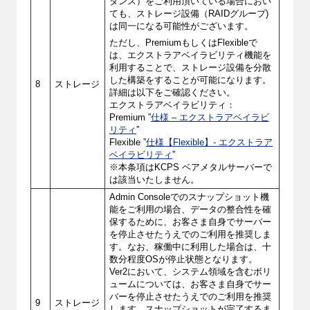
タンス）をご利用頂いている場合におい
ても、ストレージ設備（RAIDグループ)
は同一になる可能性がございます。
ただし、PremiumもしくはFlexibleで
は、エクストラアベイラビリティ機能を
利用することで、ストレージ設備を分散
した構築をすることが可能になります。
8
ストレージ
詳細は以下をご確認ください。
エクストラアベイラビリティ：
Premium ”
仕様 – エクストラアベイラビ
リティ
”
Flexible ”
仕様【Flexible】- エクストラア
ベイラビリティ
”
※本条項はKCPS ベアメタルサーバーで
は該当いたしません。
Admin Consoleでのスナップショット機
能をご利用の場合、データの整合性を確
保するために、お客さま自身でサーバー
を停止させたうえでのご利用を推奨しま
す。なお、稼働中に利用した場合は、十
数分程度OSが停止状態となります。
Ver2において、システム領域を含むボリ
ュームについては、お客さま自身でサー
バーを停止させたうえでのご利用を推奨
9
ストレージ
します。スナップショットが完了するま