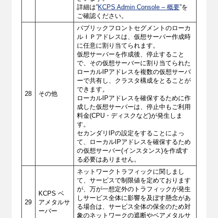
詳細は”
KCPS Admin Console – 概要
”を
ご確認ください。
パブリックフロントセグメントのローカ
ルＩＰアドレスは、仮想サーバー作成時
に任意に割り当てられます。
仮想サーバーを作成後、停止すること
で、その仮想サーバーに割り当てられた
ローカルIPアドレスを複数の仮想サーバ
ーで共有し、クラスタ構成をとることが
できます。
28
その他
ローカルIPアドレスを確保するために作
成した仮想サーバーは、停止中もご利用
料金(CPU・ディスクなど)が発生しま
す。
セカンダリIPの設定をすることによっ
て、ローカルIPアドレスを確保するため
の仮想サーバー(インスタンス)を作成す
る必要はありません。
ネットワークトラフィックに関しまし
て、サービスで制限値を定めております
が、万が一想定外のトラフィックが発生
KCPS ベ
しサービス全体に影響を及ぼす懸念があ
29
アメタルサ
る場合は、サービス全体の保全のため対
ーバー
象のネットワークの遮断やベアメタルサ