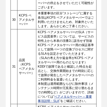
ーバーの停止をさせていただく可能性が
ございます。
本重要事項の区分”ストレージ”に属する
KCPS ベ
条項はKCPS ベアメタルサーバーではご
30
アメタルサ
利用いただけませんため、対象外といた
ーバー
します。あらかじめご了承ください。
KCPS ベアメタルサーバーのSLA（サー
ビス品質基準）については、サービスの
特性上から本表の項番2に該当せず別途
KCPS ベアメタルサーバー用の保証基準
として故障パーツの交換プロセスに関す
るSLAを設定させていただきます。
（SLAの考え方や返金率がKCPS ベアメ
品質
タルサーバー用のものとなります）
（KCPS
31
KDDIで故障であると確認した時点を起
ベアメタル
点とし、交換作業開始までの時刻に応じ
サーバー）
て故障が発生したベアメタルサーバーの
ご利用料金を返還いたします。
本制度は適用範囲ならびに除外事項（メ
ンテナンス時間や冗長系に切り替わるま
での時間など）がございますので、詳細
については”
ベアメタルサーバー – 重要
事項説明・SLA
”をご確認ください。