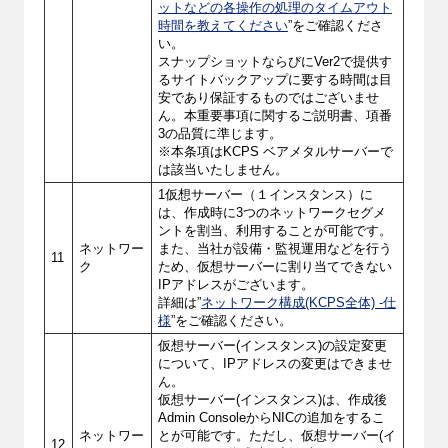
ットなどの各操作の処理のタイムアウト
時間を教えてください
”をご確認くださ
い。
スナップショットならびにVer2で提供す
るサイトバックアップに要する時間は目
安であり保証するものではございませ
ん。本重要事項に関するご説明書、項番
3の品質に準じます。
※本条項はKCPS ベアメタルサーバーで
は該当いたしません。
1仮想サーバー（１インスタンス）に
は、作成時に3つのネットワークセグメ
ントを割当、利用することが可能です。
ネットワー
また、当社が設備・監視運用などを行う
11
ク
ため、仮想サーバーに割り当てできない
IPアドレスがございます。
詳細は”
ネットワーク構成(KCPS全体) -仕
様
”をご確認ください。
仮想サーバー(インスタンス)の設定変更
について、IPアドレスの変更はできませ
ん。
仮想サーバー(インスタンス)は、作成後
Admin ConsoleからNICの追加をするこ
ネットワー
とが可能です。ただし、仮想サーバー(イ
12