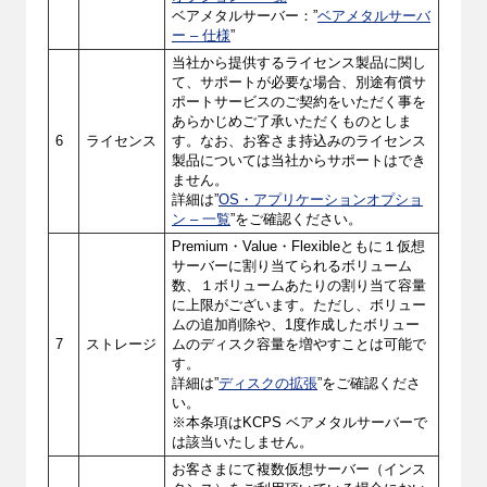
ベアメタルサーバー：”
ベアメタルサーバ
ー – 仕様
”
当社から提供するライセンス製品に関し
て、サポートが必要な場合、別途有償サ
ポートサービスのご契約をいただく事を
あらかじめご了承いただくものとしま
6
ライセンス
す。なお、お客さま持込みのライセンス
製品については当社からサポートはでき
ません。
詳細は”
OS・アプリケーションオプショ
ン – 一覧
”をご確認ください。
Premium・Value・Flexibleともに１仮想
サーバーに割り当てられるボリューム
数、１ボリュームあたりの割り当て容量
に上限がございます。ただし、ボリュー
ムの追加削除や、1度作成したボリュー
7
ストレージ
ムのディスク容量を増やすことは可能で
す。
詳細は”
ディスクの拡張
”をご確認くださ
い。
※本条項はKCPS ベアメタルサーバーで
は該当いたしません。
お客さまにて複数仮想サーバー（インス