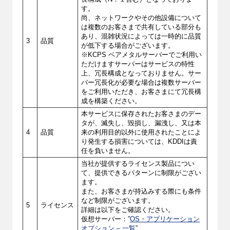
す。
尚、ネットワークやその他設備について
は複数のお客さまで共有している部分も
あり、混雑状況によっては一時的に品質
3
品質
が低下する場合がございます。
※KCPS ベアメタルサーバーでご利用い
ただけますサーバーはサービスの特性
上、冗長構成となっておりません。サー
バー冗長化が必要な場合は複数サーバー
をご利用いただき、お客さまにて冗長構
成を構築ください。
本サービスに保存されたお客さまのデー
タが、滅失し、毀損し、漏洩し、又は本
4
品質
来の利用目的以外に使用されたことによ
り発生する損害については、KDDIは責
任を負いません。
当社が提供するライセンス製品につい
て、提供できるパターンに制限がござい
ます。
また、お客さまが持込みする際にも条件
など制限がございます。
5
ライセンス
詳細は以下をご確認ください。
仮想サーバー：”
OS・アプリケーション
オプション – 一覧
”