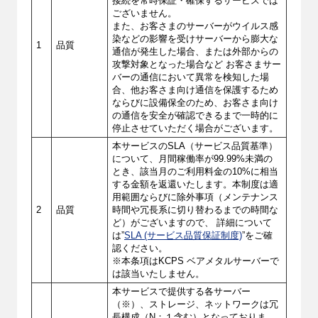
接続を常時保証・確保するサービスでは
ございません。
また、お客さまのサーバーがウイルス感
染などの影響を受けサーバーから膨大な
1
品質
通信が発生した場合、または外部からの
攻撃対象となった場合など お客さまサー
バーの通信において異常を検知した場
合、他お客さま向け通信を保護するため
ならびに設備保全のため、お客さま向け
の通信を安全が確認できるまで一時的に
停止させていただく場合がございます。
本サービスのSLA（サービス品質基準）
について、月間稼働率が99.99%未満の
とき、該当月のご利用料金の10%に相当
する金額を返還いたします。本制度は適
用範囲ならびに除外事項（メンテナンス
2
品質
時間や冗長系に切り替わるまでの時間な
ど）がございますので、 詳細について
は”
SLA (サービス品質保証制度)
”をご確
認ください。
※本条項はKCPS ベアメタルサーバーで
は該当いたしません。
本サービスで提供する各サーバー
（※）、ストレージ、ネットワークは冗
長構成（N：１含む）となっておりま