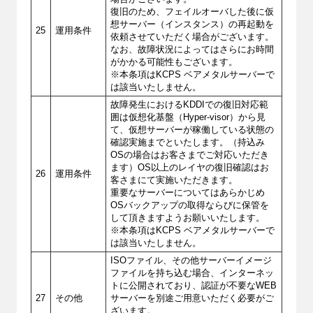
復旧のため、フェイルオーバした後に仮
想サーバー（インスタンス）の再起動を
25
運用条件
依頼させていただく場合がございます。
なお、故障状況によってはさらにお時間
がかかる可能性もございます。
※本条項はKCPS ベアメタルサーバーで
は該当いたしません。
故障発生におけるKDDIでの復旧対応範
囲は仮想化基盤（Hyper-visor）から見
て、仮想サーバーが稼働している状態の
確認実施までといたします。（持込み
OSの場合はお客さまでご対応いただき
ます）OS以上のレイヤの復旧確認はお
26
運用条件
客さまにて実施いただきます。
重要なサーバーについてはあらかじめ
OSバックアップの取得ならびに保管を
して頂きますようお願いいたします。
※本条項はKCPS ベアメタルサーバーで
は該当いたしません。
ISOファイル、その他サーバーイメージ
ファイルを持ち込む場合、インターネッ
トに公開されており、認証が不要なWEB
27
その他
サーバーを別途ご用意いただく必要がご
ざいます。