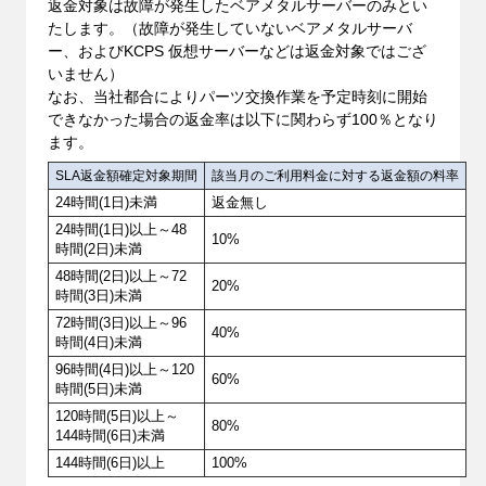
返金対象は故障が発生したベアメタルサーバーのみとい
たします。（故障が発生していないベアメタルサーバ
ー、およびKCPS 仮想サーバーなどは返金対象ではござ
いません）
なお、当社都合によりパーツ交換作業を予定時刻に開始
できなかった場合の返金率は以下に関わらず100％となり
ます。
SLA返金額確定対象期間
該当月のご利用料金に対する返金額の料率
24時間(1日)未満
返金無し
24時間(1日)以上～48
10%
時間(2日)未満
48時間(2日)以上～72
20%
時間(3日)未満
72時間(3日)以上～96
40%
時間(4日)未満
96時間(4日)以上～120
60%
時間(5日)未満
120時間(5日)以上～
80%
144時間(6日)未満
144時間(6日)以上
100%