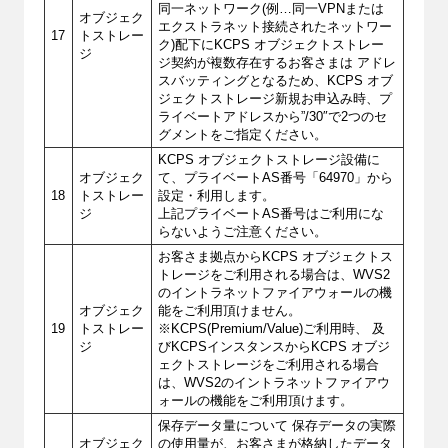
同一ネットワーク(例…同一VPNまたは
オブジェク
エクストラネット接続されたネットワー
17
トストレー
ク)配下にKCPS オブジェクトストレー
ジ
ジ契約が複数存在するお客さまは アドレ
スバッティングとなるため、KCPS オブ
ジェクトストレージ新規お申込み時、プ
ライベートアドレスから”/30″で2つのセ
グメントをご指定ください。
KCPS オブジェクトストレージ設備に
オブジェク
て、プライベートAS番号「64970」から
18
トストレー
設定・利用します。
ジ
上記プライベートAS番号はご利用にな
らないようご注意ください。
お客さま拠点からKCPS オブジェクトス
トレージをご利用される場合は、WVS2
のイントラネットファイアウォールの機
オブジェク
能をご利用頂けません。
19
トストレー
※KCPS(Premium/Value)ご利用時、 及
ジ
びKCPSインスタンスからKCPS オブジ
ェクトストレージをご利用される場合
は、WVS2のイントラネットファイアウ
ォールの機能をご利用頂けます。
保存データ量について 保存データの実際
オブジェク
の使用量が、お客さまが格納したデータ