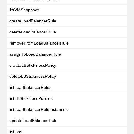
listVMSnapshot
createLoadBalancerRule
deleteLoadBalancerRule
removeFromLoadBalancerRule
assignToLoadBalancerRule
createLBStickinessPolicy
deleteLBStickinessPolicy
listLoadBalancerRules
listLBStickinessPolicies
listLoadBalancerRuleInstances
updateLoadBalancerRule
listIsos