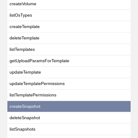
createVolume
listOsTypes
createTemplate
deleteTemplate
listTemplates
getUploadParamsForTemplate
updateTemplate
updateTemplatePermissions
listTemplatePermissions
createSnapshot
deleteSnapshot
listSnapshots