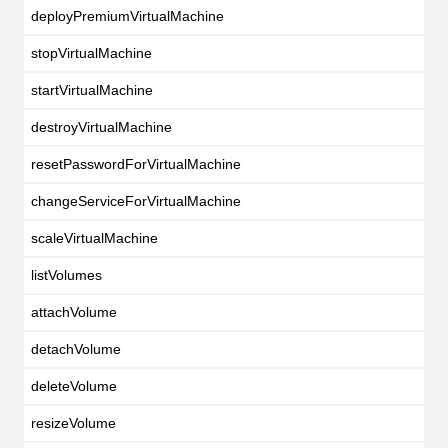
deployPremiumVirtualMachine
stopVirtualMachine
startVirtualMachine
destroyVirtualMachine
resetPasswordForVirtualMachine
changeServiceForVirtualMachine
scaleVirtualMachine
listVolumes
attachVolume
detachVolume
deleteVolume
resizeVolume