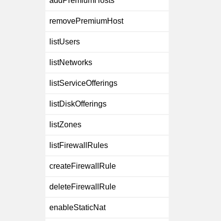
addPremiumHosts
removePremiumHost
listUsers
listNetworks
listServiceOfferings
listDiskOfferings
listZones
listFirewallRules
createFirewallRule
deleteFirewallRule
enableStaticNat