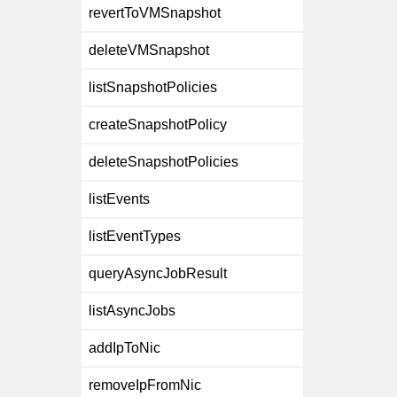
revertToVMSnapshot
deleteVMSnapshot
listSnapshotPolicies
createSnapshotPolicy
deleteSnapshotPolicies
listEvents
listEventTypes
queryAsyncJobResult
listAsyncJobs
addIpToNic
removeIpFromNic