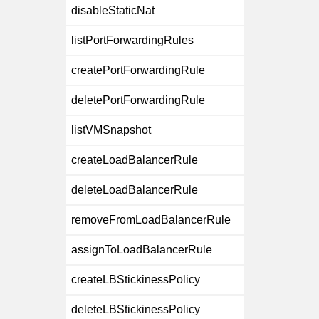
disableStaticNat
listPortForwardingRules
createPortForwardingRule
deletePortForwardingRule
listVMSnapshot
createLoadBalancerRule
deleteLoadBalancerRule
removeFromLoadBalancerRule
assignToLoadBalancerRule
createLBStickinessPolicy
deleteLBStickinessPolicy