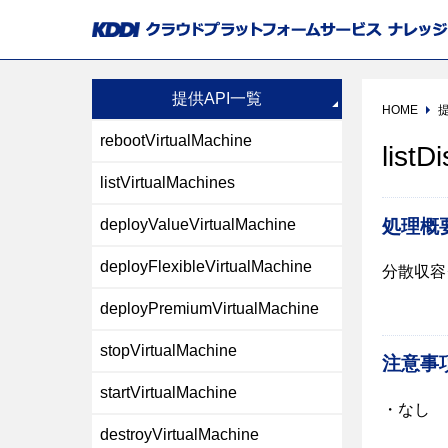
提供API一覧
HOME
提
rebootVirtualMachine
listD
listVirtualMachines
処理概
deployValueVirtualMachine
deployFlexibleVirtualMachine
分散収容
deployPremiumVirtualMachine
stopVirtualMachine
注意事
startVirtualMachine
・なし
destroyVirtualMachine