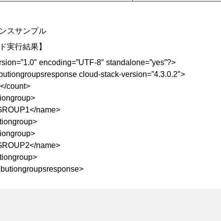
ンスサンプル
ド実行結果】
rsion=”1.0″ encoding=”UTF-8″ standalone=”yes”?>
ributiongroupsresponse cloud-stack-version=”4.3.0.2″>
</count>
tiongroup>
GROUP1</name>
utiongroup>
tiongroup>
GROUP2</name>
utiongroup>
tributiongroupsresponse>