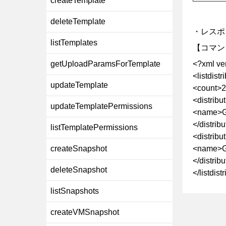
createTemplate
deleteTemplate
・レスポ
listTemplates
【コマン
getUploadParamsForTemplate
<?xml ve
<listdist
updateTemplate
<count>2
<distribu
updateTemplatePermissions
<name>
</distrib
listTemplatePermissions
<distribu
createSnapshot
<name>
</distrib
deleteSnapshot
</listdis
listSnapshots
createVMSnapshot