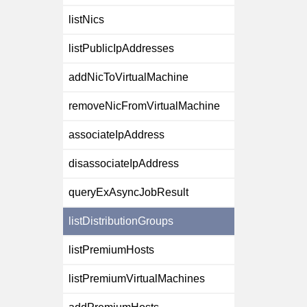
listNics
listPublicIpAddresses
addNicToVirtualMachine
removeNicFromVirtualMachine
associateIpAddress
disassociateIpAddress
queryExAsyncJobResult
listDistributionGroups
listPremiumHosts
listPremiumVirtualMachines