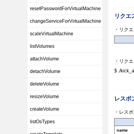
resetPasswordForVirtualMachine
リクエ
changeServiceForVirtualMachine
・リクエ
scaleVirtualMachine
listVolumes
attachVolume
・リクエ
$ ./kick_
detachVolume
deleteVolume
resizeVolume
レスポ
createVolume
・レスポ
listOsTypes
name