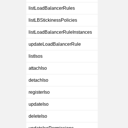
listLoadBalancerRules
listLBStickinessPolicies
listLoadBalancerRuleInstances
updateLoadBalancerRule
listIsos
attachIso
detachIso
registerIso
updateIso
deleteIso