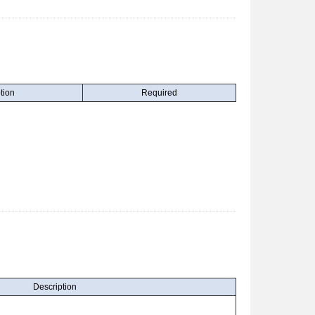
tion
Required
Description