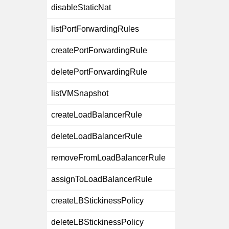
disableStaticNat
listPortForwardingRules
createPortForwardingRule
deletePortForwardingRule
listVMSnapshot
createLoadBalancerRule
deleteLoadBalancerRule
removeFromLoadBalancerRule
assignToLoadBalancerRule
createLBStickinessPolicy
deleteLBStickinessPolicy