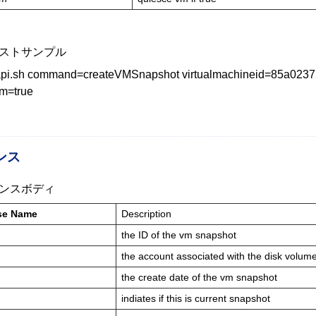
ストサンプル
_api.sh command=createVMSnapshot virtualmachineid=85a0237
m=true
ンス
ンスボディ
se Name
Description
the ID of the vm snapshot
the account associated with the disk volum
the create date of the vm snapshot
indiates if this is current snapshot