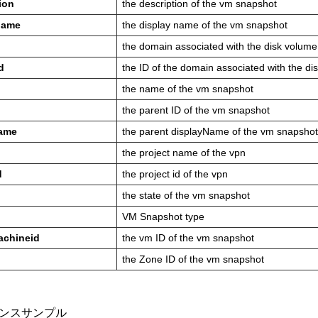
ion
the description of the vm snapshot
name
the display name of the vm snapshot
the domain associated with the disk volume
d
the ID of the domain associated with the di
the name of the vm snapshot
the parent ID of the vm snapshot
ame
the parent displayName of the vm snapsho
the project name of the vpn
d
the project id of the vpn
the state of the vm snapshot
VM Snapshot type
achineid
the vm ID of the vm snapshot
the Zone ID of the vm snapshot
ンスサンプル