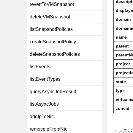
descript
revertToVMSnapshot
display
deleteVMSnapshot
domain
domaini
listSnapshotPolicies
name
createSnapshotPolicy
parent
deleteSnapshotPolicies
parentN
project
listEvents
projecti
listEventTypes
state
type
queryAsyncJobResult
virtualm
listAsyncJobs
zoneid
addIpToNic
removeIpFromNic
・レスポ