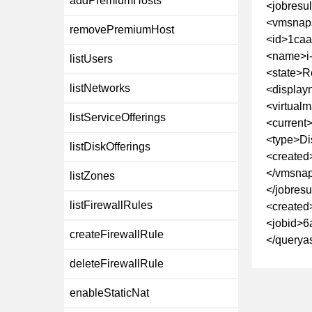
addPremiumHosts
<jobresul
<vmsnap
removePremiumHost
<id>1caa
<name>i
listUsers
<state>R
listNetworks
<display
<virtual
listServiceOfferings
<current>
<type>Di
listDiskOfferings
<created
</vmsna
listZones
</jobresu
listFirewallRules
<created
<jobid>6
createFirewallRule
</querya
deleteFirewallRule
enableStaticNat