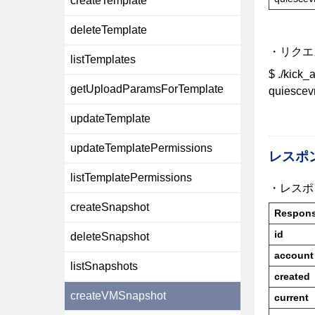
createTemplate
deleteTemplate
・リクエ
listTemplates
$ ./kick
getUploadParamsForTemplate
quiescev
updateTemplate
updateTemplatePermissions
レスポ
listTemplatePermissions
・レスポ
createSnapshot
Respon
id
deleteSnapshot
account
listSnapshots
created
createVMSnapshot
current