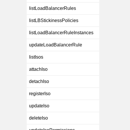
listLoadBalancerRules
listLBStickinessPolicies
listLoadBalancerRuleInstances
updateLoadBalancerRule
listIsos
attachIso
detachIso
registerIso
updateIso
deleteIso