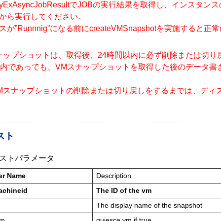
ryExAsyncJobResultでJOBの実行結果を取得し、インスタ
から実行してください。
が”Runnnig”になる前にcreateVMSnapshotを実施す
ナップショットは、取得後、24時間以内に必ず削除または切り
以内であっても、VMスナップショットを取得した後のデータ
Mスナップショットの削除または切り戻しをするまでは、ディ
スト
ストパラメータ
er Name
Description
achineid
The ID of the vm
The display name of the snapshot
vm
quiesce vm if true