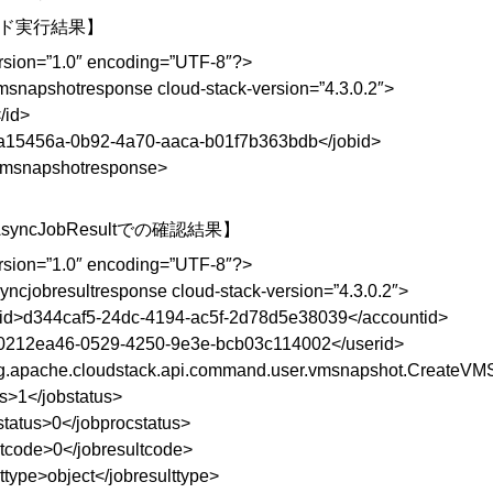
ド実行結果】
rsion=”1.0″ encoding=”UTF-8″?>
msnapshotresponse cloud-stack-version=”4.3.0.2″>
/id>
a15456a-0b92-4a70-aaca-b01f7b363bdb</jobid>
vmsnapshotresponse>
AsyncJobResultでの確認結果】
rsion=”1.0″ encoding=”UTF-8″?>
yncjobresultresponse cloud-stack-version=”4.3.0.2″>
id>d344caf5-24dc-4194-ac5f-2d78d5e38039</accountid>
0212ea46-0529-4250-9e3e-bcb03c114002</userid>
g.apache.cloudstack.api.command.user.vmsnapshot.CreateV
us>1</jobstatus>
status>0</jobprocstatus>
ltcode>0</jobresultcode>
ttype>object</jobresulttype>