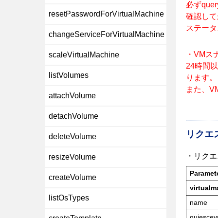
必ずque
resetPasswordForVirtualMachine
確認して
ステータス
changeServiceForVirtualMachine
・VMス
scaleVirtualMachine
24時間
listVolumes
ります。
また、V
attachVolume
detachVolume
リクエ
deleteVolume
・リクエ
resizeVolume
Paramet
createVolume
virtualm
listOsTypes
name
quiesce