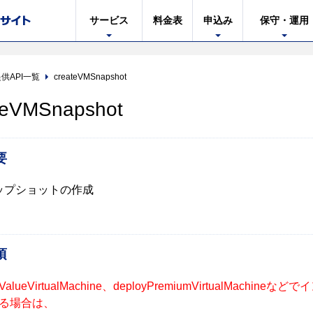
サービス
料金表
申込み
保守・運用
供API一覧
createVMSnapshot
teVMSnapshot
要
ップショットの作成
項
yValueVirtualMachine、deployPremiumVirtualMachi
る場合は、