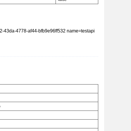
2-43da-4778-af44-bfb9e96ff532 name=testapi
e