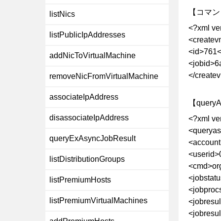
【コマン
listNics
<?xml ve
listPublicIpAddresses
<createv
<id>761<
addNicToVirtualMachine
<jobid>6
</create
removeNicFromVirtualMachine
associateIpAddress
【query
disassociateIpAddress
<?xml ve
<queryas
queryExAsyncJobResult
<account
<userid>
listDistributionGroups
<cmd>or
<jobstat
listPremiumHosts
<jobproc
listPremiumVirtualMachines
<jobresu
<jobresul