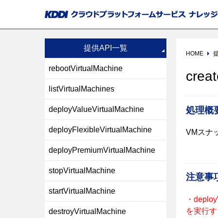
提供API一覧
HOME
提
rebootVirtualMachine
crea
listVirtualMachines
処理概
deployValueVirtualMachine
deployFlexibleVirtualMachine
VMスナ
deployPremiumVirtualMachine
stopVirtualMachine
注意事
startVirtualMachine
・deplo
を実行す
destroyVirtualMachine