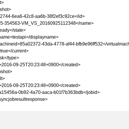
t>
shot>
2744-6ea6-42c8-aa6b-38f2ef3c92ce</id>
-5-354563-VM_VS_20160925112348</name>
eady</state>
name>testapi</displayname>
machineid>85a02372-43da-4778-af44-bfb9e96ff532</virtualmac
true</current>
sk</type>
>2016-09-25T20:23:48+0900</created>
pshot>
lt>
>2016-09-25T20:23:48+0900</created>
a15456a-0b92-4a70-aaca-b01f7b363bdb</jobid>
syncjobresultresponse>