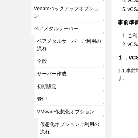
vC
Veeamバックアップオプショ
vC
ン
事前準
ベアメタルサーバー
ご利
ベアメタルサーバーご利用の
vC
流れ
１．vC
全般
1-1.
サーバー作成
す。
初期設定
管理
VMware仮想化オプション
仮想化オプションご利用の
流れ