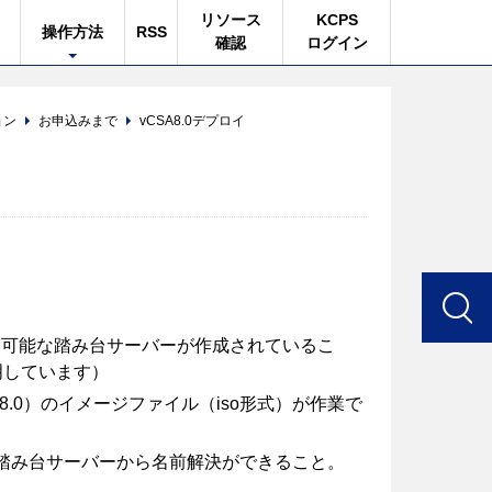
リソース
KCPS
操作方法
RSS
確認
ログイン
ョン
お申込みまで
vCSA8.0デプロイ
使用可能な踏み台サーバーが作成されているこ
説明しています）
0（以下vCSA8.0）のイメージファイル（iso形式）が作業で
よび踏み台サーバーから名前解決ができること。