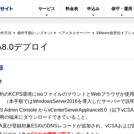
サービス
料金表
申込み
保守・運用
操作方法
操作手順(ハンズオン)
ベアメタルサーバー
VMware仮想化オプシ
A8.0デプロイ
順
件
約のKCPS環境にisoファイルのマウントとWebブラウザが
 （本手順ではWindowsServer2016を導入したサーバーで
S Admin Console からvCenterServerAppliance8.
用の端末にダウンロードできていること。
SA及び登録対象ESXiのDNSレコードが追加され、vCSAお