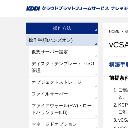
操作方法
HOME
操作手順(ハンズオン)
vCS
仮想サーバー設定
ディスク・テンプレート・ISO
構築手
管理
前提条
オブジェクトストレージ
ご契
ファイルサーバー
と。
KCP
ファイアウォール(FW)・ロー
ご利
ドバランサー(LB)
vC
マネージドオプション