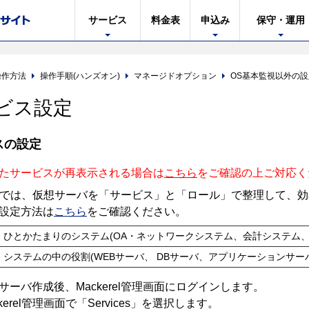
サービス
料金表
申込み
保守・運用
操作方法
操作手順(ハンズオン)
マネージドオプション
OS基本監視以外の設
ビス設定
スの設定
たサービスが再表示される場合は
こちら
をご確認の上ご対応く
erelでは、仮想サーバを「サービス」と「ロール」で整理して
設定方法は
こちら
をご確認ください。
ひとかたまりのシステム(OA・ネットワークシステム、会計システム
システムの中の役割(WEBサーバ、 DBサーバ、アプリケーションサ
サーバ作成後、Mackerel管理画面にログインします。
ckerel管理画面で「Services」を選択します。