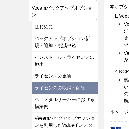
本オプシ
Veeamバックアップオプショ
ン
Ve
V
はじめに
消
除
バックアップオプション新
※
規・追加・削減申込
V
インストール・ライセンスの
が
適用
KC
ライセンスの更新
契
い
ライセンスの取消・削除
の
ベアメタルサーバーにおける
解
構築例
本ページ
Veeamバックアップオプショ
ンを利用したValueインスタ