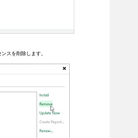
センスを
削除します
。