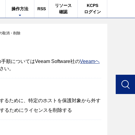
リソース
KCPS
操作方法
RSS
確認
ログイン
の取消・削除
ついてはVeeam Software社の
Veeamヘ
さい。
ストを変更するために、特定のホストを保護対象から外す
n）を解約するためにライセンスを削除する