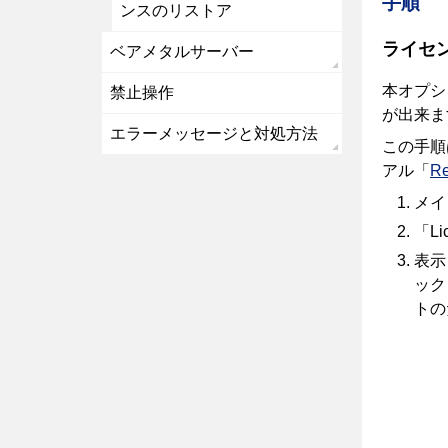
手順
ンスのリストア
ライセ
ベアメタルサーバー
本オプシ
禁止操作
が出来ま
エラーメッセージと対処方法
この手順
アル「
Re
メイ
「Li
表示
ック
トの