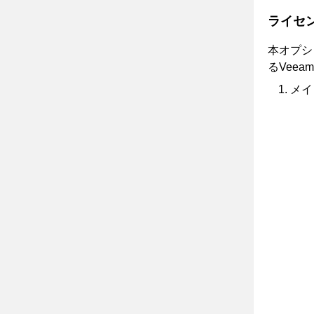
ライセ
本オプシ
るVeeam 
メイ