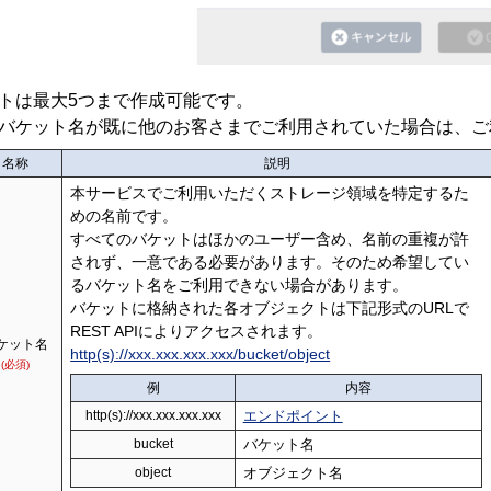
トは最大5つまで作成可能です。
バケット名が既に他のお客さまでご利用されていた場合は、ご利
名称
説明
本サービスでご利用いただくストレージ領域を特定するた
めの名前です。
すべてのバケットはほかのユーザー含め、名前の重複が許
されず、一意である必要があります。そのため希望してい
るバケット名をご利用できない場合があります。
バケットに格納された各オブジェクトは下記形式のURLで
REST APIによりアクセスされます。
ケット名
http(s)://xxx.xxx.xxx.xxx/bucket/object
(必須)
例
内容
http(s)://xxx.xxx.xxx.xxx
エンドポイント
bucket
バケット名
object
オブジェクト名