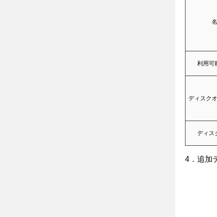
利用可
ディスク
ディス
4．追加