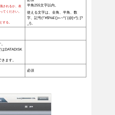
半角255文字以内。
て認識されるか、表
ってください。
使える文字は、全角、半角、数
字、記号(!”#$%&'()=-~^|`
{@[+*};:]?
」とする。
_/)。
す。
ATADISK
できます。
必須