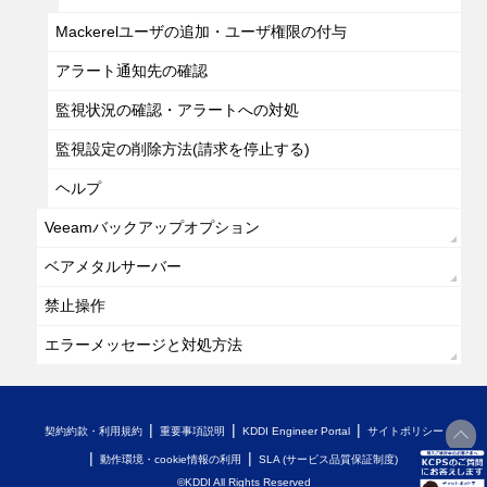
Mackerelユーザの追加・ユーザ権限の付与
アラート通知先の確認
監視状況の確認・アラートへの対処
監視設定の削除方法(請求を停止する)
ヘルプ
Veeamバックアップオプション
ベアメタルサーバー
禁止操作
エラーメッセージと対処方法
契約約款・利用規約
重要事項説明
KDDI Engineer Portal
サイトポリシー
動作環境・cookie情報の利用
SLA (サービス品質保証制度)
開く
©KDDI All Rights Reserved