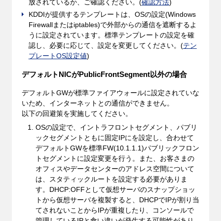
放されているか、ご確認ください。(
確認方法
)
KDDIが提供するテンプレートは、OSの設定(Windows
Firewallまたはiptables)で外部からの通信を遮断するよ
うに設定されています。標準テンプレートの設定を確
認し、必要に応じて、設定を変更してください。(
テン
プレートOS設定値
)
デフォルトNICがPublicFrontSegment以外の場合
デフォルトGWが標準ファイアウォールに設定されていな
いため、インターネットとの通信ができません。
以下の回避策を実施してください。
OSの設定で、イントラフロントセグメント、パブリ
ックセグメントともに固定IPにを設定し、合わせて
デフォルトGWを標準FW(10.1.1.1)パブリックフロン
トセグメントに設定変更を行う。また、お客さまの
オフィスやデータセンターのアドレス空間について
は、スタティックルートを設定する必要がありま
す。DHCP:OFFとして仮想サーバのスナップショッ
トから仮想サーバを複製すると、DHCPでIPが割り当
てされないことからIPが重複したり、コンソールで
管理しているIPと食い違いが発生する可能性があり