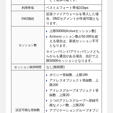
とで追加可能です。
利用帯域
ベストエフォート帯域1Gbps
拡張ファイアウォールを導入した場
DMZ接続
合、DMZセグメントが作成可能とな
ります。
上限50000(Activeセッション数)
Activeセッション数が50,000を超
える場合は、新規セッション不可
セッション数
となります。
※インバウンド/アウトバウンドどち
らからも通信がある場合、合計で上
限50000セッションとなります。
セッション保持時間
なし(無制限)
ポリシー登録数…上限199
アドレスオブジェクト登録数…上
限200
アドレスグループオブジェクト登
録数…上限20
１つのアドレスグループへ登録可
能なメンバ数…上限200
設定可能な登録数
アプリケーショングループオブジ