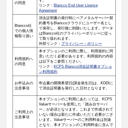
す。
の同意
リンク：
Blancco End User Lisence
Agreement
消去証明書の発行時に
ベアメタルサーバー契
約番号
をBlanccoクラウドにユーザー名とし
Blancco社
て保存し、発行後に削除いたします。データ
での個人情
はBlancco社のプライバシーポリシーに従っ
報取り扱い
て取り扱われます。
外部リンク：
プライバシー・ポリシー
本オプションのご利用に際し、利用規約に同
意いただく必要があります。利用規約の内容
利用規約へ
は以下をご参照ください。
の同意
リンク：
KCPS Blancco消去証明書オプショ
ン利用規約
お申込みの
申込書の開廃希望日(課金発生日)は、KDDIに
注意事項
て消去証明書を発行した日付となります。
本オプションのご利用にあたっては、KCPS
Valueサーバーを使用した「踏み台サーバ
ー」が必須となります。これまで作成されて
ご利用上の
いない場合は新たに作成いただく必要がござ
注意事項
います。Valueサーバーのご利用料金は別途
となり、本オプションのご利用料金に含んで