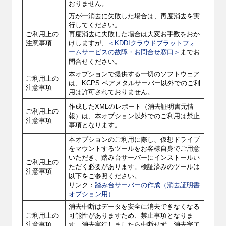
おりません。
万が一消去に失敗した場合は、再度消去を実
行してください。
ご利用上の
再度消去に失敗した場合は大変お手数をおか
注意事項
けしますが、
＜KDDIクラウドプラットフォ
ームサービスの故障・お問合せ窓口＞
までお
問合せください。
本オプションで提供する一切のソフトウェア
ご利用上の
は、KCPS ベアメタルサーバー以外でのご利
注意事項
用は許可されておりません。
作成したXMLのレポート（消去証明書元情
ご利用上の
報）は、本オプション以外でのご利用は禁止
注意事項
事項となります。
本オプションのご利用に際し、仮想ドライブ
をマウントするツールをお客様自身でご用意
いただき、踏み台サーバーにインストールい
ご利用上の
ただく必要があります。検証済みのツールは
注意事項
以下をご参照ください。
リンク：
踏み台サーバーの作成（消去証明書
オプション用）
消去中断はデータを安全に消去できなくなる
ご利用上の
可能性がありますため、禁止事項となりま
注意事項
す。消去実行しましたら中断せず、消去完了