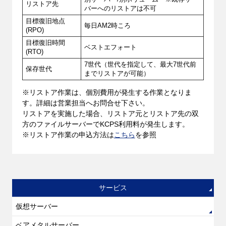
リストア先
バーへのリストアは不可
目標復旧地点
毎日AM2時ころ
(RPO)
目標復旧時間
ベストエフォート
(RTO)
7世代（世代を指定して、最大7世代前
保存世代
までリストアが可能）
※リストア作業は、個別費用が発生する作業となりま
す。詳細は営業担当へお問合せ下さい。
リストアを実施した場合、リストア元とリストア先の双
方のファイルサーバーでKCPS利用料が発生します。
※リストア作業の申込方法は
こちら
を参照
サービス
仮想サーバー
ベアメタルサーバー