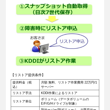
【リストア提供条件】
提供料金（税
月額 無料、リストア作業費用 22万円/1
込）
サーバー
リストア手法
KDDI作業によるリストア
ボリューム（データボリュームの
リストア単位
E/F/G/Hドライブが対象）
別サーバー/別ボリューム ※既存サー