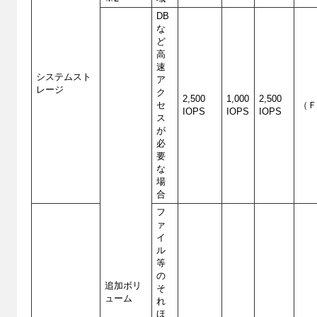
DB
な
ど
高
速
システムスト
ア
レージ
ク
2,500
1,000
2,500
セ
（
IOPS
IOPS
IOPS
ス
が
必
要
な
場
合
フ
ァ
イ
ル
等
の
追加ボリ
そ
ューム
れ
ほ