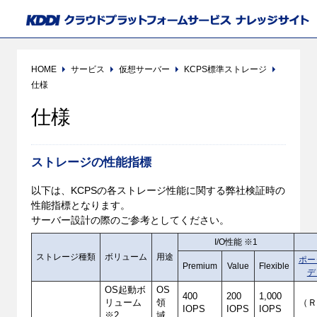
HOME
サービス
仮想サーバー
KCPS標準ストレージ
仕様
仕様
ストレージの性能指標
以下は、KCPSの各ストレージ性能に関する弊社検証時の
性能指標となります。
サーバー設計の際のご参考としてください。
I/O性能 ※1
ストレージ種類
ボリューム
用途
ポー
Premium
Value
Flexible
デ
OS起動ボ
OS
400
200
1,000
リューム
領
（
IOPS
IOPS
IOPS
※2
域