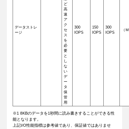
ど
高
速
ア
ク
データストレ
300
150
300
セ
（
ージ
IOPS
IOPS
IOPS
ス
を
必
要
と
し
な
い
デ
ー
タ
保
管
用
※1 8KBのデータを1秒間に読み書きすることができる性
能となります。
上記I/O性能指標は参考値であり、保証値ではありませ