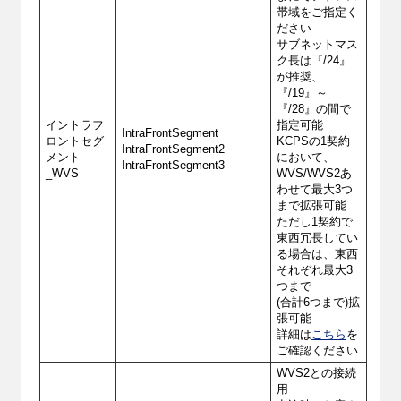
帯域をご指定く
ださい
サブネットマス
ク長は『/24』
が推奨、
『/19』～
『/28』の間で
イントラフ
指定可能
IntraFrontSegment
ロントセグ
KCPSの1契約
IntraFrontSegment2
メント
において、
IntraFrontSegment3
_WVS
WVS/WVS2あ
わせて最大3つ
まで拡張可能
ただし1契約で
東西冗長してい
る場合は、東西
それぞれ最大3
つまで
(合計6つまで)拡
張可能
詳細は
こちら
を
ご確認ください
WVS2との接続
用