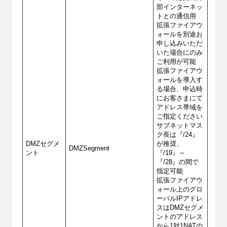
部インターネッ
トとの通信用
拡張ファイアウ
ォールを別途お
申し込みいただ
いた場合にのみ
ご利用が可能
拡張ファイアウ
ォールを導入す
る場合、申込時
にお客さまにて
アドレス帯域を
ご指定ください
サブネットマス
ク長は『/24』
DMZセグメ
が推奨、
DMZSegment
ント
『/19』～
『/28』の間で
指定可能
拡張ファイアウ
ォール上のグロ
ーバルIPアドレ
スはDMZセグメ
ントのアドレス
から1対1NATの