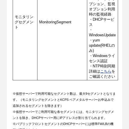
プション、監視
オプション利用
時の監視経路
モニタリン
・DHCPサービ
グセグメン
MonitoringSegment
ス
ト
・
WindowsUpdate
・yum
update(RHELの
み)
・Windowsライ
センス認証
・NTP時刻同期
詳細は
こちら
を
ご確認ください
※仮想サーバーで利用可能なセグメント数は、最大9セグメントとなりま
す。（モニタリングセグメントとKCPS ベアメタルサーバーお申込みで
追加されるセグメントを除きます）
※仮想サーバーでご利用可能な各セグメントには、モニタリングセグメ
ントを除き、DHCPサーバー用にIPアドレスが割り当てられます。
※パブリックフロントセグメントのDHCPサーバーには標準FW/LBの機