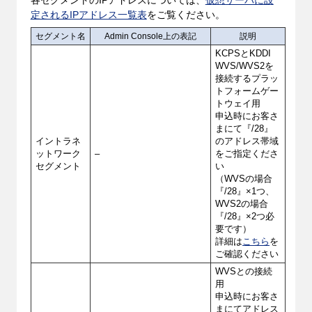
各セグメントのIPアドレスについては、
仮想サーバに設
定されるIPアドレス一覧表
をご覧ください。
セグメント名
Admin Console上の表記
説明
KCPSとKDDI
WVS/WVS2を
接続するプラッ
トフォームゲー
トウェイ用
申込時にお客さ
まにて『/28』
イントラネ
のアドレス帯域
ットワーク
–
をご指定くださ
セグメント
い
（WVSの場合
『/28』×1つ、
WVS2の場合
『/28』×2つ必
要です）
詳細は
こちら
を
ご確認ください
WVSとの接続
用
申込時にお客さ
まにてアドレス