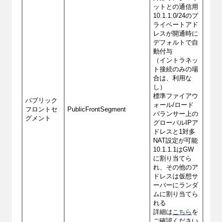
ットとの通信用
10.1.1.0/24のプ
ライベートアド
レスが開通時に
デフォルトで自
動付与
（イントラネッ
ト接続のみの場
合は、利用な
し）
標準ファイアウ
パブリック
ォール/ロード
フロントセ
PublicFrontSegment
バランサー上の
グメント
グローバルIPア
ドレスと1対多
NAT設定が可能
10.1.1.1はGW
に割り当てら
れ、その他のア
ドレスは仮想サ
ーバーにランダ
ムに割り当てら
れる
詳細は
こちら
を
ご確認ください