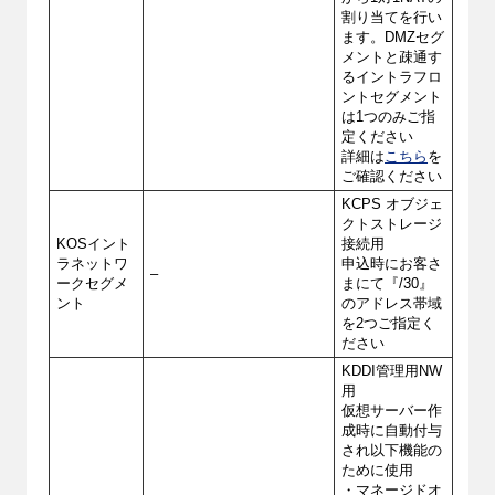
割り当てを行い
ます。DMZセグ
メントと疎通す
るイントラフロ
ントセグメント
は1つのみご指
定ください
詳細は
こちら
を
ご確認ください
KCPS オブジェ
クトストレージ
KOSイント
接続用
ラネットワ
申込時にお客さ
–
ークセグメ
まにて『/30』
ント
のアドレス帯域
を2つご指定く
ださい
KDDI管理用NW
用
仮想サーバー作
成時に自動付与
され以下機能の
ために使用
・マネージドオ