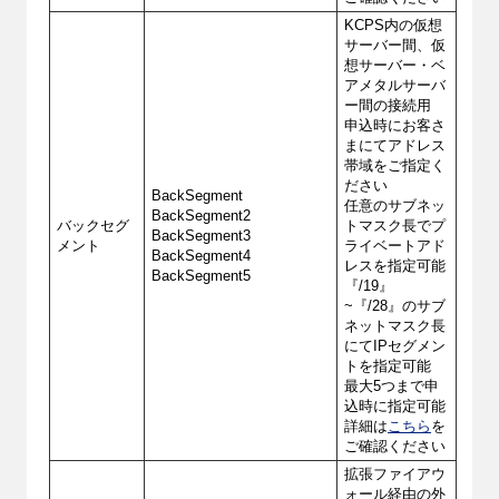
KCPS内の仮想
サーバー間、仮
想サーバー・ベ
アメタルサーバ
ー間の接続用
申込時にお客さ
まにてアドレス
帯域をご指定く
ださい
BackSegment
任意のサブネッ
BackSegment2
バックセグ
トマスク長でプ
BackSegment3
メント
ライベートアド
BackSegment4
レスを指定可能
BackSegment5
『/19』
~『/28』のサブ
ネットマスク長
にてIPセグメン
トを指定可能
最大5つまで申
込時に指定可能
詳細は
こちら
を
ご確認ください
拡張ファイアウ
ォール経由の外