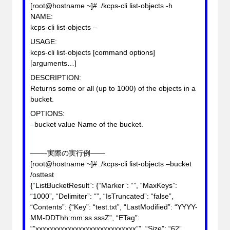
[root@hostname ~]# ./kcps-cli list-objects -h
NAME:
kcps-cli list-objects –
USAGE:
kcps-cli list-objects [command options]
[arguments…]
DESCRIPTION:
Returns some or all (up to 1000) of the objects in a
bucket.
OPTIONS:
–bucket value Name of the bucket.
——-実際の実行例——
[root@hostname ~]# ./kcps-cli list-objects –bucket
/
osttest
{“ListBucketResult”: {“Marker”: “”, “MaxKeys”:
“1000”, “Delimiter”: “”, “IsTruncated”: “false”,
“Contents”: {“Key”: “test.txt”, “LastModified”: “YYYY-
MM-DDThh:mm:ss.sssZ”, “ETag”:
“”xxxxxxxxxxxxxxxxxxxxxxxxxxxx””, “Size”: “62”,