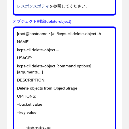
レスポンスボディ
を参照してください。
オブジェクト削除(delete-object)
[root@hostname ~]# ./kcps-cli delete-object -h
NAME:
kcps-cli delete-object –
USAGE:
kcps-cli delete-object [command options]
[arguments…]
DESCRIPTION:
Delete objects from ObjectStrage.
OPTIONS:
–bucket
value
–key
value
——-実際の実行例——