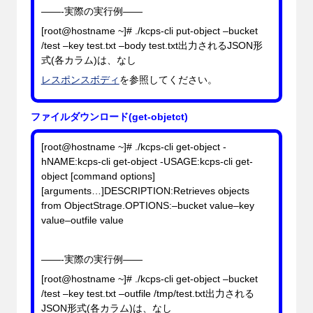
——-実際の実行例——
[root@hostname ~]# ./kcps-cli put-object –bucket
/test
–key
test.txt
–body
test.txt
出力されるJSON形
式(各カラム)は、なし
レスポンスボディ
を参照してください。
ファイルダウンロード(get-objetct)
[root@hostname ~]# ./kcps-cli get-object -
hNAME:kcps-cli get-object -USAGE:kcps-cli get-
object [command options]
[arguments…]DESCRIPTION:Retrieves objects
from ObjectStrage.OPTIONS:–bucket
value
–key
value
–outfile
value
——-実際の実行例——
[root@hostname ~]# ./kcps-cli get-object –bucket
/test
–key
test.txt
–outfile
/tmp/test.txt
出力される
JSON形式(各カラム)は、なし