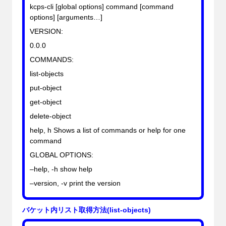
kcps-cli [global options] command [command
options] [arguments…]
VERSION:
0.0.0
COMMANDS:
list-objects
put-object
get-object
delete-object
help, h Shows a list of commands or help for one
command
GLOBAL OPTIONS:
–help, -h show help
–version, -v print the version
バケット内リスト取得方法(list-objects)