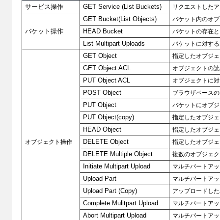
サービス操作
GET Service (List Buckets)
リクエストしたア
GET Bucket(List Objects)
バケット内のオブ
バケット操作
HEAD Bucket
バケットの存在と
List Multipart Uploads
バケットに対する
GET Object
指定したオブジェ
GET Object ACL
オブジェクトの読
PUT Object ACL
オブジェクトに対
POST Object
ブラウザベースの
PUT Object
バケットにオブジ
PUT Object(copy)
指定したオブジェ
HEAD Object
指定したオブジェ
オブジェクト操作
DELETE Object
指定したオブジェ
DELETE Multiple Object
複数のオブジェク
Initiate Multipart Upload
マルチパートアッ
Upload Part
マルチパートアッ
Upload Part (Copy)
アップロードした
Complete Mulitpart Upload
マルチパートアッ
Abort Multipart Upload
マルチパートアッ