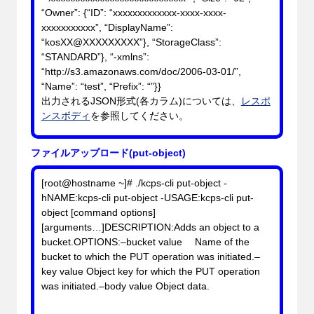
“Owner”: {“ID”: “xxxxxxxxxxxxx-xxxx-xxxx-
xxxxxxxxxxx”, “DisplayName”:
“kosXX@XXXXXXXXX”}, “StorageClass”:
“STANDARD”}, “-xmlns”:
“http://s3.amazonaws.com/doc/2006-03-01/”,
“Name”: “test”, “Prefix”: “”}}
出力されるJSON形式(各カラム)については、
レスポ
ンスボディ
を参照してください。
ファイルアップロード(put-object)
[root@hostname ~]# ./kcps-cli put-object -
hNAME:kcps-cli put-object -USAGE:kcps-cli put-
object [command options]
[arguments…]DESCRIPTION:Adds an object to a
bucket.OPTIONS:–bucket
value
Name of the
bucket to which the PUT operation was initiated.–
key
value
Object key for which the PUT operation
was initiated.–body
value
Object data.