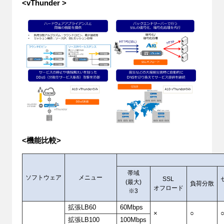
<vThunder >
<機能比較>
帯域
ソフトウェア
メニュー
SSL
(最大)
負荷分散
オフロード
※3
拡張LB60
60Mbps
×
○
拡張LB100
100Mbps