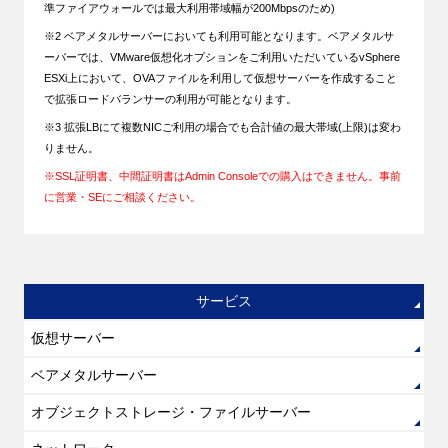
準ファイアウォールでは最大利用帯域幅が200Mbpsのため)
※2 ベアメタルサーバーにおいても利用可能となります。ベアメタルサ
ーバーでは、VMware仮想化オプションをご利用いただいているvSphere
ESXi上において、OVAファイルを利用して仮想サーバーを作成すること
で拡張ロードバランサーの利用が可能となります。
※3
拡張LBにて複数NICご利用の場合でも合計値の最大帯域(上限)は変わ
りません。
※SSL証明書、中間証明書はAdmin Consoleでの購入はできません。事前
に営業・SEにご相談ください。
サービス
仮想サーバー
ベアメタルサーバー
オブジェクトストレージ・ファイルサーバー