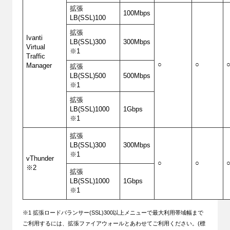
拡張
100Mbps
LB(SSL)100
拡張
Ivanti
LB(SSL)300
300Mbps
Virtual
※1
Traffic
○
○
Manager
拡張
LB(SSL)500
500Mbps
※1
拡張
LB(SSL)1000
1Gbps
※1
拡張
LB(SSL)300
300Mbps
※1
vThunder
○
○
※2
拡張
LB(SSL)1000
1Gbps
※1
※1 拡張ロードバランサー(SSL)300以上メニューで最大利用帯域幅まで
ご利用するには、拡張ファイアウォールとあわせてご利用ください。(標