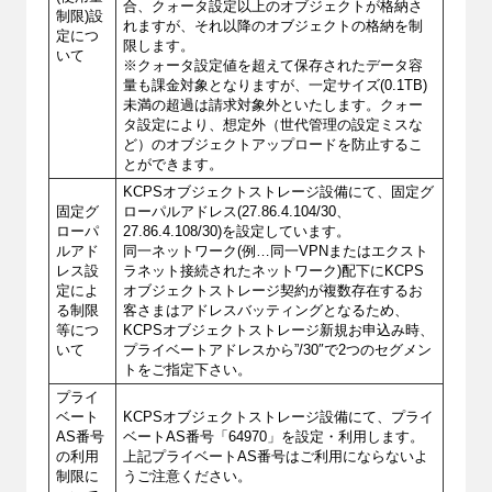
合、クォータ設定以上のオブジェクトが格納さ
制限)設
れますが、それ以降のオブジェクトの格納を制
定につ
限します。
いて
※クォータ設定値を超えて保存されたデータ容
量も課金対象となりますが、一定サイズ(0.1TB)
未満の超過は請求対象外といたします。クォー
タ設定により、想定外（世代管理の設定ミスな
ど）のオブジェクトアップロードを防止するこ
とができます。
KCPSオブジェクトストレージ設備にて、固定グ
固定グ
ローパルアドレス(27.86.4.104/30、
ローパ
27.86.4.108/30)を設定しています。
ルアド
同一ネットワーク(例…同一VPNまたはエクスト
レス設
ラネット接続されたネットワーク)配下にKCPS
定によ
オブジェクトストレージ契約が複数存在するお
る制限
客さまはアドレスバッティングとなるため、
等につ
KCPSオブジェクトストレージ新規お申込み時、
いて
プライベートアドレスから”/30″で2つのセグメン
トをご指定下さい。
プライ
ベート
KCPSオブジェクトストレージ設備にて、プライ
AS番号
ベートAS番号「64970」を設定・利用します。
の利用
上記プライベートAS番号はご利用にならないよ
制限に
うご注意ください。