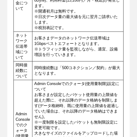
0Byte)、利用料金(13,200円／月・税込)が発生し
金につ
ます。
いて
※開通初月は無料です。
※日次データ量の最大値を元に翌月ご請求いた
します。
※税別表記です。
ネット
お客さまデータのネットワーク伝送帯域は
ワーク
1Gbpsベストエフォートとなります。
伝送帯
※トラフィック量を監視しながら、適宜、設備
域につ
増設を行っていきます。
いて
同時接
同時接続数は「500コネクション／契約」が最大
続数に
となります。
ついて
Admin Consoleでのクォータ(使用量制限)設定に
ついて
お客さまが設定したバケット使用量の上限値を
超えた際に、それ以降のデータ格納を制限しま
す(データ格納時、既に使用量の上限値を超過し
ていた場合は、それ以降のデータ格納はできま
Admin
せん)。
Console
※一度制限を設定したバケットも無制限設定に
でのク
変更可能です。
ォータ
大きなサイズのファイルをアップロードした場
(使用量