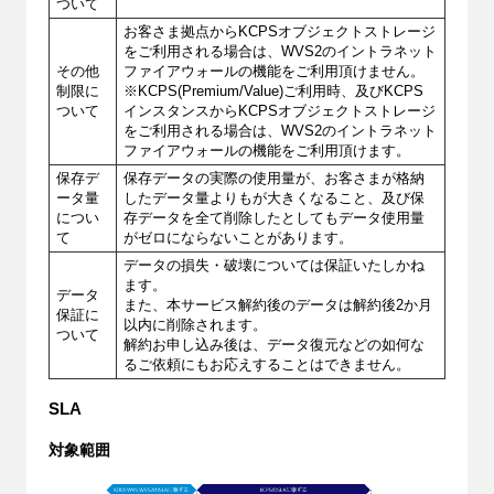
ついて
お客さま拠点からKCPSオブジェクトストレージ
をご利用される場合は、WVS2のイントラネット
その他
ファイアウォールの機能をご利用頂けません。
制限に
※KCPS(Premium/Value)ご利用時、及びKCPS
ついて
インスタンスからKCPSオブジェクトストレージ
をご利用される場合は、WVS2のイントラネット
ファイアウォールの機能をご利用頂けます。
保存デ
保存データの実際の使用量が、お客さまが格納
ータ量
したデータ量よりもが大きくなること、及び保
につい
存データを全て削除したとしてもデータ使用量
て
がゼロにならないことがあります。
データの損失・破壊については保証いたしかね
ます。
データ
また、本サービス解約後のデータは解約後2か月
保証に
以内に削除されます。
ついて
解約お申し込み後は、データ復元などの如何な
るご依頼にもお応えすることはできません。
SLA
対象範囲