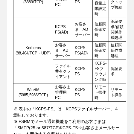
(3389/TCP)
FS
クトッ
容量上
PC
プ接続
限設定
時
認証要
お客さ
信頼関
KCPS-
求/信頼
ま AD
係確立
FS(AD)
関係作
サーバー
時
成処理
お客さ
信頼関
信頼関
Kerberos
KCPS-
ま AD
係確立
係作成
(88,464/TCP・UDP)
FS(AD)
サーバー
時
処理
KCPS-
ファイル
KCPS-
FSブ
認証要
共有クラ
FS
ラウジ
求
イアント
ング時
お客さま
リモー
WinRM
KCPS-
リモー
管理用
ト操作
(5985,5986/TCP)
FS
ト操作
PC
時
※ 表中の「KCPS-FS」は「KCPSファイルサーバー」を
意味しております。
※ FSRMでメール通知機能をご利用のお客さまは
「SMTP(25 or 587/TCP)KCPS-FS⇒お客さまメールサー