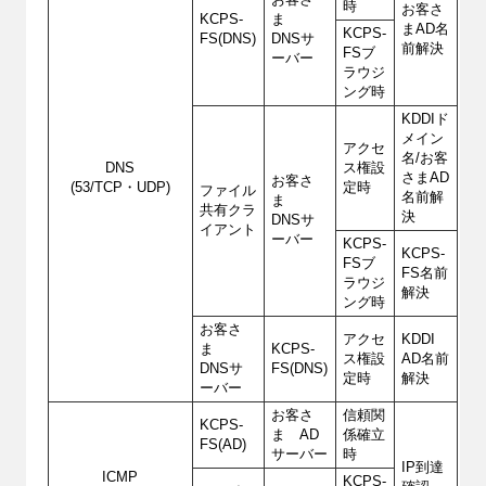
お客さ
時
お客さ
KCPS-
ま
まAD名
KCPS-
FS(DNS)
DNSサ
前解決
FSブ
ーバー
ラウジ
ング時
KDDIド
メイン
アクセ
名/お客
DNS
ス権設
さまAD
お客さ
(53/TCP・UDP)
定時
ファイル
名前解
ま
共有クラ
決
DNSサ
イアント
ーバー
KCPS-
KCPS-
FSブ
FS名前
ラウジ
解決
ング時
お客さ
アクセ
KDDI
ま
KCPS-
ス権設
AD名前
DNSサ
FS(DNS)
定時
解決
ーバー
お客さ
信頼関
KCPS-
ま AD
係確立
FS(AD)
サーバー
時
IP到達
ICMP
KCPS-