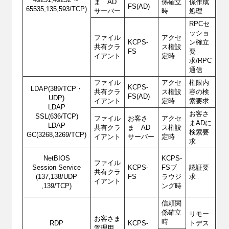
49251,49252 ～
ま AD
係確立
係作成
FS(AD)
65535,135,593/TCP)
サーバー
時
処理
RPCセ
ッショ
ファイル
アクセ
KCPS-
ン確立
共有クラ
ス権設
FS
要
イアント
定時
求/RPC
通信
ファイル
アクセ
権限内
KCPS-
LDAP(389/TCP・
共有クラ
ス権設
容の検
FS(AD)
UDP)
イアント
定時
索要求
LDAP
お客さ
SSL(636/TCP)
ファイル
お客さ
アクセ
まADに
LDAP
共有クラ
ま AD
ス権設
検索要
GC(3268,3269/TCP)
イアント
サーバー
定時
求
NetBIOS
KCPS-
ファイル
Session Service
KCPS-
FSブ
認証要
共有クラ
(137,138/UDP
FS
ラウジ
求
イアント
,139/TCP)
ング時
信頼関
係確立
リモー
お客さま
時
RDP
KCPS-
トデス
管理用