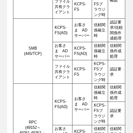
確認
ファイル
KCPS-
FSブ
共有クラ
FS
ラウジ
イアント
ング時
認証要
お客さ
信頼関
KCPS-
求/信頼
ま AD
係確立
FS(AD)
関係作
サーバー
時
成処理
お客さ
信頼関
信頼関
SMB
KCPS-
ま AD
係確立
係作成
(445/TCP)
FS(AD)
サーバー
時
処理
KCPS-
ファイル
KCPS-
FSブ
認証要
共有クラ
FS
ラウジ
求
イアント
ング時
信頼関
信頼関
係確立
係作成
時
処理
お客さ
KCPS-
ま AD
KCPS-
FS(AD)
サーバー
FSブ
認証要
ラウジ
求
ング時
RPC
(49152～
お客さ
信頼関
信頼関
KCPS-