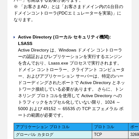
バー」も開放する必要があります。
※ 「お客さまAD」とは「お客さまドメイン内の1台目の
ドメインコントローラ(PDCエミュレーターを実装)」に
なります。
Active Directory (ローカル セキュリティ機関):
LSASS
Active Directory は、Windows ドメイン コントローラ
ーの認証およびレプリケーションを実行するエンジン
を含んでおり、Lsass.exe プロセスで実行されます。
ドメイン コントローラー、クライアント コンピュータ
ー、およびアプリケーション サーバーは、特定のハー
ドコーディングされたポートで Active Directory とネッ
トワーク接続している必要があります。 さらに、トン
ネリング プロトコルを使用して Active Directory への
トラフィックをカプセル化していない限り、1024 ～
5000 および 49152 ～ 65535 の TCP エフェメラル ポ
ートの範囲が必要です。
アプリケーション プロトコル
プロトコル
ポー
グローバル カタログ
TCP
326