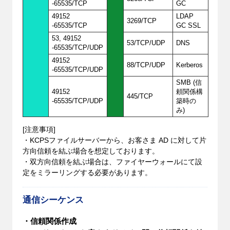
-65535/TCP
GC
49152
LDAP
3269/TCP
-65535/TCP
GC SSL
53, 49152
53/TCP/UDP
DNS
-65535/TCP/UDP
49152
88/TCP/UDP
Kerberos
-65535/TCP/UDP
SMB (信
49152
頼関係構
445/TCP
-65535/TCP/UDP
築時の
み)
[注意事項]
・KCPSファイルサーバーから、お客さま AD に対して片
方向信頼を結ぶ場合を想定しております。
・双方向信頼を結ぶ場合は、ファイヤーウォールにて設
定をミラーリングする必要があります。
通信シーケンス
・信頼関係作成