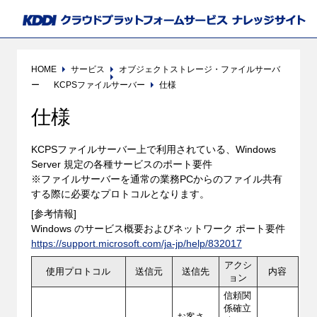
HOME
サービス
オブジェクトストレージ・ファイルサーバ
ー
KCPSファイルサーバー
仕様
仕様
KCPSファイルサーバー上で利用されている、Windows
Server 規定の各種サービスのポート要件
※ファイルサーバーを通常の業務PCからのファイル共有
する際に必要なプロトコルとなります。
[参考情報]
Windows のサービス概要およびネットワーク ポート要件
https://support.microsoft.com/ja-jp/help/832017
アクシ
使用プロトコル
送信元
送信先
内容
ョン
信頼関
係確立