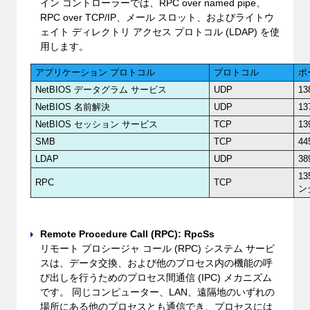
イン コントローラーでは、RPC over named pipe、
RPC over TCP/IP、メール スロット、およびライトウ
ェイト ディレクトリ アクセス プロトコル (LDAP) を使
用します。
アプリケーション プロトコル
プロトコル
ポ
NetBIOS データグラム サービス
UDP
13
NetBIOS 名前解決
UDP
13
NetBIOS セッション サービス
TCP
13
SMB
TCP
44
LDAP
UDP
38
13
RPC
TCP
ン
Remote Procedure Call (RPC): RpcSs
リモート プロシージャ コール (RPC) システム サービ
スは、データ交換、および他のプロセス内の機能の呼
び出しを行うためのプロセス間通信 (IPC) メカニズム
です。 同じコンピューター、LAN、遠隔地のいずれの
場所にある他のプロセスとも通信でき、プロセスには