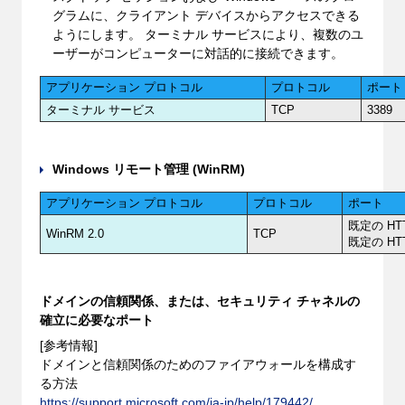
グラムに、クライアント デバイスからアクセスできる
ようにします。 ターミナル サービスにより、複数のユ
ーザーがコンピューターに対話的に接続できます。
アプリケーション プロトコル
プロトコル
ポート
ターミナル サービス
TCP
3389
Windows リモート管理 (WinRM)
アプリケーション プロトコル
プロトコル
ポート
既定の HT
WinRM 2.0
TCP
既定の HT
ドメインの信頼関係、または、セキュリティ チャネルの
確立に必要なポート
[参考情報]
ドメインと信頼関係のためのファイアウォールを構成す
る方法
https://support.microsoft.com/ja-jp/help/179442/