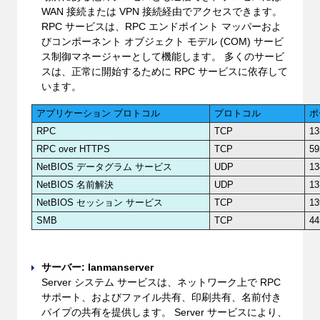
WAN 接続または VPN 接続経由でアクセスできます。
RPC サービスは、RPC エンドポイント マッパーおよ
びコンポーネント オブジェクト モデル (COM) サービ
ス制御マネージャーとして機能します。 多くのサービ
スは、正常に開始するために RPC サービスに依存して
います。
アプリケーション プロトコル
プロトコル
ポ
RPC
TCP
13
RPC over HTTPS
TCP
59
NetBIOS データグラム サービス
UDP
13
NetBIOS 名前解決
UDP
13
NetBIOS セッション サービス
TCP
13
SMB
TCP
44
サーバー: lanmanserver
Server システム サービスは、ネットワーク上で RPC
サポート、およびファイル共有、印刷共有、名前付き
パイプの共有を提供します。 Server サービスにより、