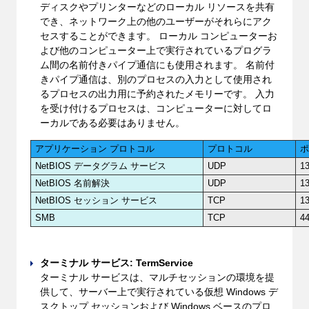
ディスクやプリンターなどのローカル リソースを共有
でき、ネットワーク上の他のユーザーがそれらにアク
セスすることができます。 ローカル コンピューターお
よび他のコンピューター上で実行されているプログラ
ム間の名前付きパイプ通信にも使用されます。 名前付
きパイプ通信は、別のプロセスの入力として使用され
るプロセスの出力用に予約されたメモリーです。 入力
を受け付けるプロセスは、コンピューターに対してロ
ーカルである必要はありません。
アプリケーション プロトコル
プロトコル
NetBIOS データグラム サービス
UDP
1
NetBIOS 名前解決
UDP
1
NetBIOS セッション サービス
TCP
1
SMB
TCP
4
ターミナル サービス: TermService
ターミナル サービスは、マルチセッションの環境を提
供して、サーバー上で実行されている仮想 Windows デ
スクトップ セッションおよび Windows ベースのプロ