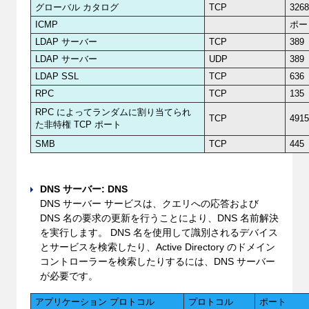
グローバル カタログ
TCP
326
ICMP
ポー
LDAP サーバー
TCP
389
LDAP サーバー
UDP
389
LDAP SSL
TCP
636
RPC
TCP
135
RPC によってランダムに割り当てられ
TCP
491
た非特権 TCP ポート
SMB
TCP
445
DNS サーバー: DNS
DNS サーバー サービスは、クエリへの応答および
DNS 名の要求の更新を行うことにより、DNS 名前解決
を実行します。 DNS 名を使用して識別されるデバイス
とサービスを検索したり、Active Directory のドメイン
コントローラーを検索したりするには、DNS サーバー
が必要です。
アプリケーション プロトコル
プロトコル
ポート