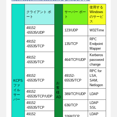
使用する
クライアント ポ
サーバー ポー
Windows
ート
ト
のサービ
ス
49152
123/UDP
W32Time
-65535/UDP
RPC
49152
135/TCP
Endpoint
-65535/TCP
Mapper
Kerberos
49152
464/TCP/UDP
password
-65535/TCP
change
RPC for
49152
49152-
LSA,
-65535/TCP
65535/TCP
SAM,
KCPS
お
Netlogon
ファ
客
イル
49152
様
389/TCP/UDP
LDAP
サー
-65535/TCP/UDP
AD
バー
49152
LDAP
636/TCP
-65535/TCP
SSL
49152
LDAP
3268/TCP