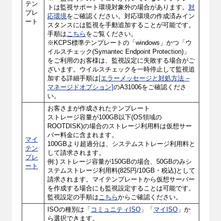
テン
トは監視サポート環境対象外の場合があります。
対
プレ
応環境
をご確認ください。対応環境の作成済みイン
ート
スタンスには監視を手動追加することが可能です。
手順は
こちら
をご覧ください。
※KCPS標準テンプレートの「windows」かつ「ウ
イルスチェック(Symantec Endpoint Protection)」
をご利用のお客様は、監視設定に失敗する場合がご
ざいます。ウイルスチェックを一時停止して監視追
加する詳細手順は
[エラーメッセージと対処方法 –
マネージドオプション]
のA31006をご確認くださ
い。
お客さまが作成されたテンプレート
ストレージ容量が100GB以下(OS領域の
ROOTDISK)の場合のストレージ利用料は仮想サー
バー料金に含まれます。
マイ
100GBより超過分は、システムストレージ利用料と
テン
して請求されます。
プレ
例:) ストレージ容量が150GBの場合、50GBのみシ
ート
ステムストレージ利用料(825円/10GB・税込)として
請求されます。マイテンプレートから仮想サーバー
を作成する場合にも監視設定することは可能です。
監視設定の手順は
こちら
からご確認ください。
ISOの種別は「
コミュニティISO
」「
マイISO
」か
ら選択できます。