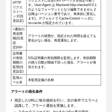
リクエストに任意のHTTPヘッダを指定可能で
HTTP
す。User-Agent は Mackerel-http-checker/0.0.1
リクエ
のようなフォーマットとなり編集できません (/
ストヘ
以降はバージョン番号であり、将来的に変化し
ッダ(任
ます)。デフォルトで Cache-Control ヘッダに
意設定)
no-cache が指定されています。
<通知の
再送間
アラートの状態が、指定された時間を超えても
隔(任意
変化がない場合、再度通知します。
設
定)/td>
証明書
の有効
SSL証明書の有効期限を監視します。有効期限
期限の
の残り日数が閾値下回った場合、アラートが発
監視(任
信されます。
意設定)
監視ル
本監視定義の名称
ール名
アラートの発生条件
指定したURLに毎分接続を行い、次の条件でエラーと
認識して、アラート通知を実施します。
ステータスコードが、4xxまたは5xx系の場合