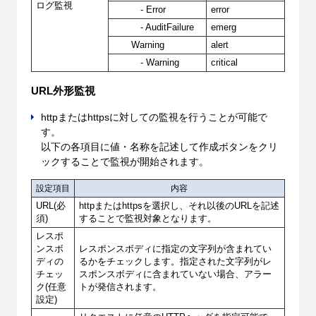
ログ監視
- Error
error
- AuditFailure
emerg
Warning
alert
- Warning
critical
URL外形監視
httpまたはhttpsに対しての監視を行うことが可能で
す。
以下の各項目に値・名称を記述して作成ボタンをクリ
ックすることで監視が開始されます。
設定項目
内容
URL(必
httpまたはhttpsを選択し、それ以後のURLを記述
須)
することで監視対象となります。
レスポ
ンスボ
レスポンスボディに指定の文字列が含まれてい
ディの
るかをチェックします。指定された文字列がレ
チェッ
スポンスボディに含まれていない場合、アラー
ク(任意
トが発信されます。
設定)