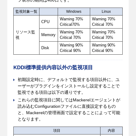
監視対象一覧
Windows
Linux
Warning 70%
Warning 70%
CPU
Critical70%
Critical 70%
リソース監
Warning 70%
Warning 70%
Memory
視
Critical 70%
Critical 70%
Warning 90%
Warning 90%
Disk
Critical 90%
Critical 90%
KDDI標準提供内容以外の監視項目
初期設定時に、デフォルトで監視する項目以外に、ユ
ーザーがプラグインをインストールし設定することで
監視できる項目は以下の通りです。
これらの監視項目に関してはMackerelエージェントが
読み込むConfigurationファイルに直接設定するもの
と、Mackerelの管理画面で設定することによって可能
となります。
項目
内容