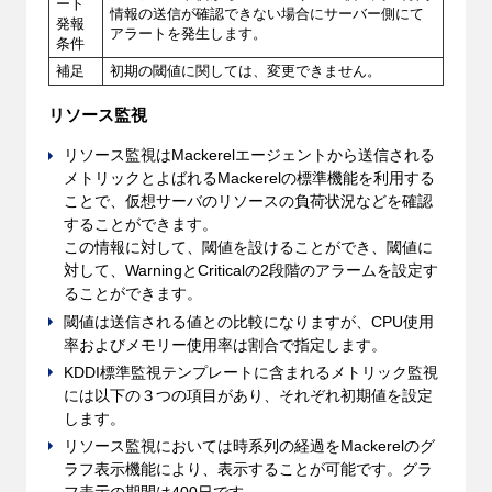
ート
情報の送信が確認できない場合にサーバー側にて
発報
アラートを発生します。
条件
補足
初期の閾値に関しては、変更できません。
リソース監視
リソース監視はMackerelエージェントから送信される
メトリックとよばれるMackerelの標準機能を利用する
ことで、仮想サーバのリソースの負荷状況などを確認
することができます。
この情報に対して、閾値を設けることができ、閾値に
対して、WarningとCriticalの2段階のアラームを設定す
ることができます。
閾値は送信される値との比較になりますが、CPU使用
率およびメモリー使用率は割合で指定します。
KDDI標準監視テンプレートに含まれるメトリック監視
には以下の３つの項目があり、それぞれ初期値を設定
します。
リソース監視においては時系列の経過をMackerelのグ
ラフ表示機能により、表示することが可能です。グラ
フ表示の期間は400日です。