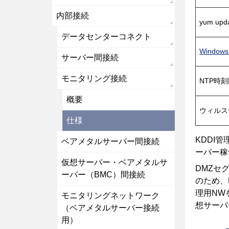
内部接続
yum up
データセンターコネクト
Windo
サーバー間接続
モニタリング接続
NTP時
概要
ウィルス
仕様
KDDI
ベアメタルサーバー間接続
ーバー稼
仮想サーバー・ベアメタルサ
DMZセ
ーバー（BMC）間接続
のため、
理用NW
モニタリングネットワーク
想サーバ
（ベアメタルサーバー接続
用）