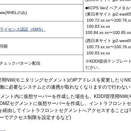
■KCPS Ver2 ベアメ
date(RHELのみ)
(東日本サイト jp2-east05,
100.72.xx.xx〜100.76.x
100.83.xx.xx
wsライセンス認証（KMS）
100.84.xx.xx〜100.85.xx
(西日本サイト jp2-west
刻同期
100.73.xx.xx〜100.76.x
100.83.xx.xx
※KDDI提供テンプレー
チェックパターン配信
ださい。
管理用NW(モニタリングセグメント)のIPアドレスを変更したり
働に必要なシステムとの連携が取れなくなりますので行わない
グメント内に仮想サーバーを作成した場合も、KDDI管理用NW
DMZセグメントに仮想サーバーを作成し、イントラフロント
を経由してイントラフロントセグメントへアクセスすることは
ーでアクセス制限を設定するなど)