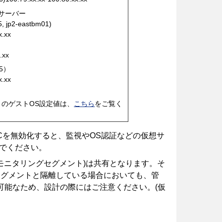
タルサーバー
 jp2-eastbm01)
x.xx
.xx
05）
x.xx
トのゲストOS設定値は、
こちら
をご覧く
NICを無効化すると、監視やOS認証などの仮想サ
でください。
(モニタリングセグメント)は共有となります。そ
セグメントと隔離している場合においても、管
可能なため、設計の際にはご注意ください。(仮