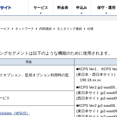
サービス
料金表
申込み
保守・運用
サービス
ネットワーク
内部接続
モニタリング接続
仕様
ングセグメントは以下のような機能のために使用されます。
用途
■KCPS Ver1 、KCPS Ver
(東日本・西日本サイト)
ドオプション、監視オプション利用時の監
198.18.xx.xx
■KCPS Ver2 jp2-east05
(東日本サイト jp2-east05) 
サービス
(西日本サイト jp2-west05)
■KCPS Ver2 jp2-east06
(東日本サイト jp2-east06)1
sUpdate（WSUS）
(西日本サイト jp2-west06)1