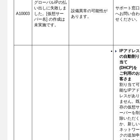
グローバルIPの払
い出しに失敗しま
サポート窓口
設備異常の可能性が
A10003
した。[仮想サー
へお問い合わ
あります。
バー名] の作成は
せください。
未実施です。
IPアドレス
の自動割り
当て
(DHCP)を
ご利用のお
客さま
割り当て可
能なIPアド
レスがあり
ません。既
存の仮想サ
ーバーを削
除いただく
か、新しい
ネットワー
クの追加申