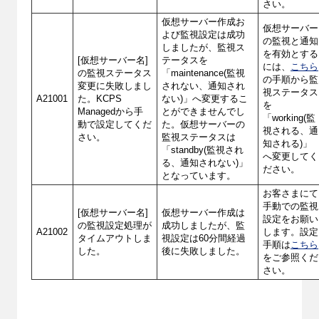
さい。
仮想サーバー作成お
仮想サーバー
よび監視設定は成功
の監視と通知
しましたが、監視ス
を有効とする
[仮想サーバー名]
テータスを
には、
こちら
の監視ステータス
「maintenance(監視
の手順から監
変更に失敗しまし
されない、通知され
視ステータス
A21001
た。KCPS
ない)」へ変更するこ
を
Managedから手
とができませんでし
「working(監
動で設定してくだ
た。仮想サーバーの
視される、通
さい。
監視ステータスは
知される)」
「standby(監視され
へ変更してく
る、通知されない)」
ださい。
となっています。
お客さまにて
手動での監視
[仮想サーバー名]
仮想サーバー作成は
設定をお願い
の監視設定処理が
成功しましたが、監
A21002
します。設定
タイムアウトしま
視設定は60分間経過
手順は
こちら
した。
後に失敗しました。
をご参照くだ
さい。