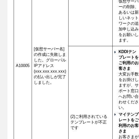
仮想サーバ
ーの削除、
あるいは新
しいネット
ワークの追
加申し込み
をお願いし
ます。
[仮想サーバー名]
KDDIテン
の作成に失敗しま
プレートを
した。グローバル
ご利用のお
A10005
IPアドレス
客さま
(xxx.xxx.xxx.xxx)
大変お手数
の払い出しが完了
をお掛けし
しました。
ますが、サ
ポート窓口
へお問い合
わせくださ
い。
マイテ
ンプ
(2)ご利用されている
レー
トをご
テンプレートが不正
利用のお客
です
さま
お客さまが