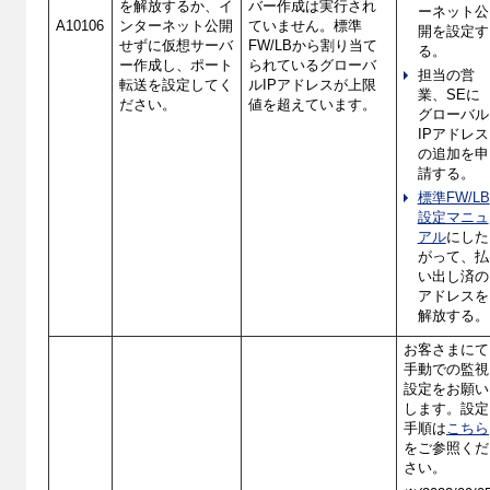
を解放するか、イ
バー作成は実行され
ーネット公
A10106
ンターネット公開
ていません。標準
開を設定す
せずに仮想サーバ
FW/LBから割り当て
る。
ー作成し、ポート
られているグローバ
担当の営
転送を設定してく
ルIPアドレスが上限
業、SEに
ださい。
値を超えています。
グローバル
IPアドレス
の追加を申
請する。
標準FW/LB
設定マニュ
アル
にした
がって、払
い出し済の
アドレスを
解放する。
お客さまにて
手動での監視
設定をお願い
します。設定
手順は
こちら
をご参照くだ
さい。