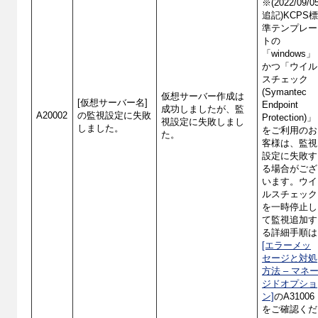
※(2022/09/0
追記)KCPS
準テンプレー
トの
「windows」
かつ「ウイル
スチェック
(Symantec
仮想サーバー作成は
[仮想サーバー名]
Endpoint
成功しましたが、監
A20002
の監視設定に失敗
Protection)」
視設定に失敗しまし
しました。
をご利用のお
た。
客様は、監視
設定に失敗す
る場合がござ
います。ウイ
ルスチェック
を一時停止し
て監視追加す
る詳細手順は
[エラーメッ
セージと対処
方法 – マネ
ジドオプショ
ン]
のA31006
をご確認くだ