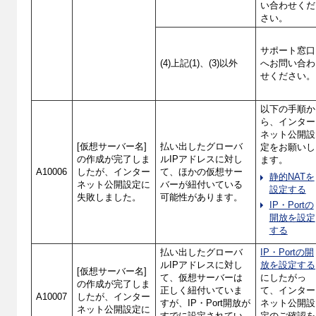
い合わせくだ
さい。
サポート窓口
(4)上記(1)、(3)以外
へお問い合わ
せください。
以下の手順か
ら、インター
ネット公開設
[仮想サーバー名]
払い出したグローバ
定をお願いし
の作成が完了しま
ルIPアドレスに対し
ます。
A10006
したが、インター
て、ほかの仮想サー
静的NATを
ネット公開設定に
バーが紐付いている
設定する
失敗しました。
可能性があります。
IP・Portの
開放を設定
する
払い出したグローバ
IP・Portの開
ルIPアドレスに対し
放を設定する
[仮想サーバー名]
て、仮想サーバーは
にしたがっ
の作成が完了しま
正しく紐付いていま
て、インター
A10007
したが、インター
すが、IP・Port開放が
ネット公開設
ネット公開設定に
すでに設定されてい
定のご確認を