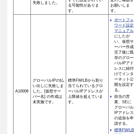
失敗しました。
る可能性がありま
お願いしま
す。
す。
ポートフォ
ワード設定
マニュアル
にしたが
い、仮想サ
ーバー作成
完了後に既
存のグロー
バルIPアド
レスに紐付
けてインタ
ーネット公
グローバルIPの払
標準FW/LBから割り
開を設定す
い出しに失敗しま
当てられているグロ
る。
A10008
した。[仮想サー
ーバルIPアドレスが
バー名] の作成は
上限値を超えていま
担当の営
未実施です。
す。
業、SEに
グローバル
IPアドレス
の追加を申
請する。
標準FW/LB