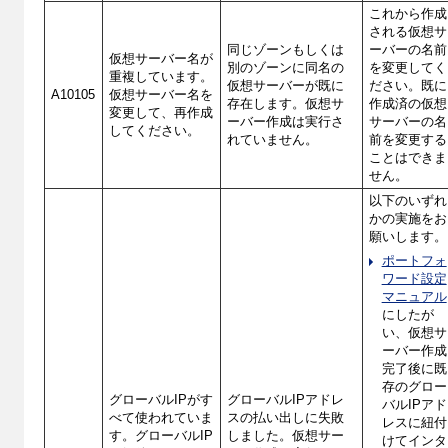
これから作成
される仮想サ
同じゾーンもしくは
ーバーの名前
仮想サーバー名が
別のゾーンに同名の
を変更してく
重複しています。
仮想サーバーが既に
ださい。既に
A10105
仮想サーバー名を
存在します。仮想サ
作成済の仮想
変更して、再作成
ーバー作成は実行さ
サーバーの名
してください。
れていません。
前を変更する
ことはできま
せん。
以下のいずれ
かの実施をお
願いします。
ポートフォ
ワード設定
マニュアル
にしたが
い、仮想サ
ーバー作成
完了後に既
存のグロー
グローバルIPがす
グローバルIPアドレ
バルIPアド
べて使われていま
スの払い出しに失敗
レスに紐付
す。グローバルIP
しました。仮想サー
けてインタ