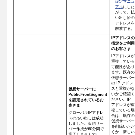
設定マニュ
アル
にした
がって、払
い出し済の
アドレスを
解放する。
IPアドレスの
指定をご利用
のお客さま
IPアドレスが
重複している
可能性があり
ます。既存の
仮想サーバー
の IP アドレ
スと重複がな
仮想サーバーに
いかご確認く
PublicFrontSegment
ださい。IP
を設定されているお
アドレスが重
客さま
複している場
グローバルIPアドレ
合は、既存の
スの払い出しは成功
仮想サーバー
しました。仮想サー
を削除いただ
バー作成が60分間で
くか、新しい
完了しませんでし