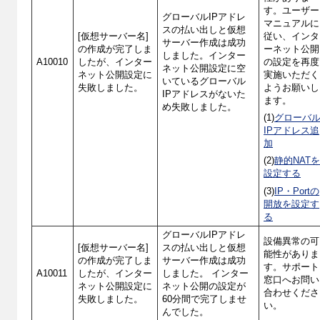
す。ユーザー
グローバルIPアドレ
マニュアルに
スの払い出しと仮想
[仮想サーバー名]
従い、インタ
サーバー作成は成功
の作成が完了しま
ーネット公開
しました。インター
A10010
したが、インター
の設定を再度
ネット公開設定に空
ネット公開設定に
実施いただく
いているグローバル
失敗しました。
ようお願いし
IPアドレスがないた
ます。
め失敗しました。
(1)
グローバ
IPアドレス追
加
(2)
静的NAT
設定する
(3)
IP・Portの
開放を設定す
る
グローバルIPアドレ
設備異常の可
[仮想サーバー名]
スの払い出しと仮想
能性がありま
の作成が完了しま
サーバー作成は成功
す。サポート
A10011
したが、インター
しました。 インター
窓口へお問い
ネット公開設定に
ネット公開の設定が
合わせくださ
失敗しました。
60分間で完了しませ
い。
んでした。