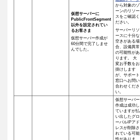
から対象のゾ
ーンのリソー
仮想サーバーに
スをご確認く
PublicFrontSegment
ださい。
以外を設定されてい
サーバーリソ
るお客さま
ースに十分な
仮想サーバー作成が
空きがある場
60分間で完了しませ
合、設備異常
んでした。
の可能性があ
ります。 大
変お手数をお
掛けします
が、サポート
窓口へお問い
合わせくださ
い。
仮想サーバー
作成は成功し
ていますが払
い出したグロ
ーバルIPアド
レスが削除さ
れている可能
性がありま