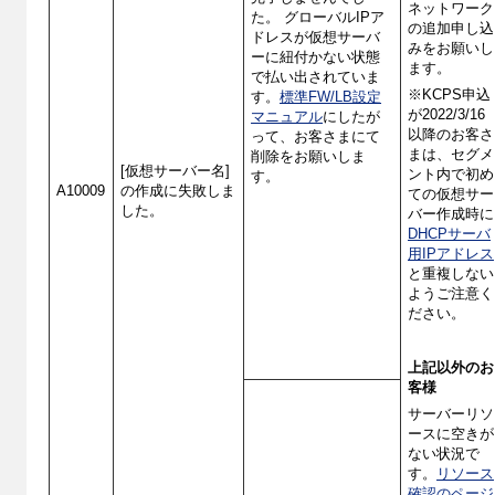
ネットワーク
た。 グローバルIPア
の追加申し込
ドレスが仮想サーバ
みをお願いし
ーに紐付かない状態
ます。
で払い出されていま
※KCPS申込
す。
標準FW/LB設定
が2022/3/16
マニュアル
にしたが
以降のお客さ
って、お客さまにて
まは、セグメ
削除をお願いしま
[仮想サーバー名]
ント内で初め
す。
A10009
の作成に失敗しま
ての仮想サー
した。
バー作成時に
DHCPサーバ
用IPアドレス
と重複しない
ようご注意く
ださい。
上記以外のお
客様
サーバーリソ
ースに空きが
ない状況で
す。
リソース
確認のページ